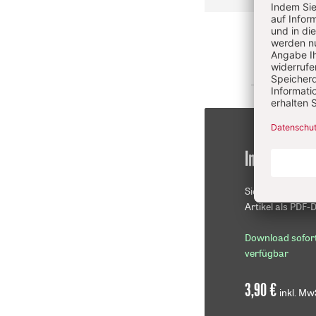
Im Einzelkau
Sie erhalten die
Artikel als PDF-D
Download sofor
verfügbar
3,90 €
inkl. Mw