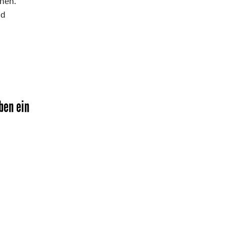
chen.
nd
ben ein