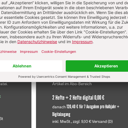
Diesen Artikel jetzt lesen!
f
Im Abo
sen
Ihr Plus: Zugriff auch auf alle anderen
atei.
Artikel im Abo-Bereich
t
2 Hefte + 2 Hefte digital 0,00 €
120,40 € für 7 Ausgaben pro Halbjahr +
danach
Digitalzugang
St
inkl. MwSt., zzgl. 9,10 € Versand (D)