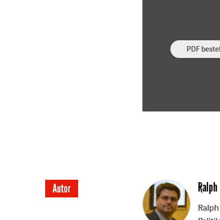
PDF bestel
Überschrift
Ralph 
Autor
Artikel-
Ralph