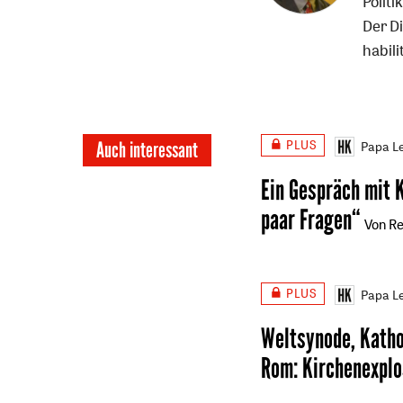
Polit
Infos
Der Di
habil
PLUS
Auch interessant
Papa Le
Ein Gespräch mit 
paar Fragen“
Von Re
PLUS
Papa Le
Weltsynode, Katho
Rom
:
Kirchenexplo