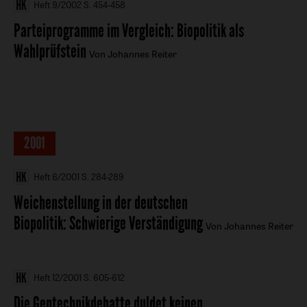
Heft 9/2002
S. 454-458
Parteiprogramme im Vergleich
:
Biopolitik als
Wahlprüfstein
Von Johannes Reiter
2001
Heft 6/2001
S. 284-289
Weichenstellung in der deutschen
Biopolitik
:
Schwierige Verständigung
Von Johannes Reiter
Heft 12/2001
S. 605-612
Die Gentechnikdebatte duldet keinen