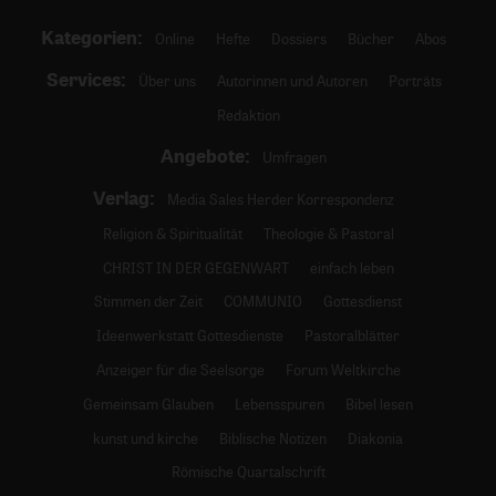
Kategorien:
Online
Hefte
Dossiers
Bücher
Abos
Services:
Über uns
Autorinnen und Autoren
Porträts
Redaktion
Angebote:
Umfragen
Verlag:
Media Sales Herder Korrespondenz
Religion & Spiritualität
Theologie & Pastoral
CHRIST IN DER GEGENWART
einfach leben
Stimmen der Zeit
COMMUNIO
Gottesdienst
Ideenwerkstatt Gottesdienste
Pastoralblätter
Anzeiger für die Seelsorge
Forum Weltkirche
Gemeinsam Glauben
Lebensspuren
Bibel lesen
kunst und kirche
Biblische Notizen
Diakonia
Römische Quartalschrift