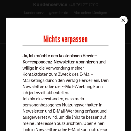
Kundenservice
+49 761 2717200
kundenservice@herder.de
Abo online kündigen
Folgen Sie uns:
Facebook
Nichts verpassen
Ja, ich möchte den kostenlosen Herder
Korrespondenz-Newsletter abonnieren
und
Herder Korrespondenz-Newsletter
willige in die Verwendung meiner
Kontaktdaten zum Zweck des E-Mail-
Marketings durch den Verlag Herder ein. Den
Ja, ich möchte den kostenlosen Herder
Newsletter oder die E-Mail-Werbung kann
Korrespondenz-Newsletter abonnieren
und willige in
ich jederzeit abbestellen.
die Verwendung meiner Kontaktdaten zum Zweck des E-
Ich bin einverstanden, dass mein
Mail-Marketings durch den Verlag Herder ein. Den
personenbezogenes Nutzungsverhalten in
Newsletter oder die E-Mail-Werbung kann ich jederzeit
Newsletter und E-Mail-Werbung erfasst und
ausgewertet wird, um die Inhalte besser auf
abbestellen.
meine Interessen auszurichten. Über einen
Ich bin einverstanden, dass mein personenbezogenes
Link in Newsletter oder E-Mail kann ich diese