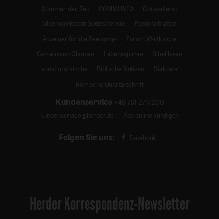
Stimmen der Zeit
COMMUNIO
Gottesdienst
Ideenwerkstatt Gottesdienste
Pastoralblätter
Anzeiger für die Seelsorge
Forum Weltkirche
Gemeinsam Glauben
Lebensspuren
Bibel lesen
kunst und kirche
Biblische Notizen
Diakonia
Römische Quartalschrift
Kundenservice
+49 761 2717200
kundenservice@herder.de
Abo online kündigen
Folgen Sie uns:
Facebook
Herder Korrespondenz-Newsletter