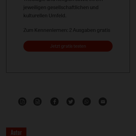
jeweiligen gesellschaftlichen und
kulturellen Umfeld.
Zum Kennenlernen: 2 Ausgaben gratis
Jetzt gratis testen
PDF-
Word
Teilen
Teilen
Whatsapp
Mailen
Datei
Überschrift
Autor