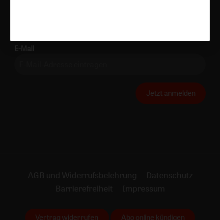
ausschalten.
Weiterführende Informationen finden Sie in unseren
Datenschutzhinweisen
.
E-Mail
Jetzt anmelden
AGB und Widerrufsbelehrung
Datenschutz
Barrierefreiheit
Impressum
Vertrag widerrufen
Abo online kündigen