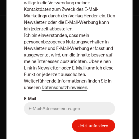
willige in die Verwendung meiner
Kontaktdaten zum Zweck des E-Mail-
Marketings durch den Verlag Herder ein. Den
Newsletter oder die E-Mail-Werbung kann
ich jederzeit abbestellen.
Ich bin einverstanden, dass mein
Herder Korrespondenz-Newsletter
personenbezogenes Nutzungsverhalten in
Newsletter und E-Mail-Werbung erfasst und
ausgewertet wird, um die Inhalte besser auf
Ja, ich möchte den kostenlosen Herder
meine Interessen auszurichten. Über einen
Korrespondenz-Newsletter abonnieren
und willige in
Link in Newsletter oder E-Mail kann ich diese
die Verwendung meiner Kontaktdaten zum Zweck des E-
Funktion jederzeit ausschalten.
Mail-Marketings durch den Verlag Herder ein. Den
Weiterführende Informationen finden Sie in
Newsletter oder die E-Mail-Werbung kann ich jederzeit
unseren
Datenschutzhinweisen
.
abbestellen.
E-Mail
Ich bin einverstanden, dass mein personenbezogenes
Nutzungsverhalten in Newsletter und E-Mail-Werbung
erfasst und ausgewertet wird, um die Inhalte besser auf
meine Interessen auszurichten. Über einen Link in
Jetzt anfordern
Newsletter oder E-Mail kann ich diese Funktion jederzeit