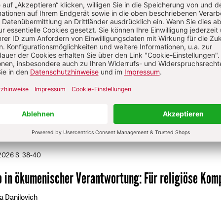
teur der Herder Korrespondenz, von 2014 bis 2022 stellvert
edakteur, seitdem Chefredakteur.
/2026
S. 30-33
nen von Gemeindekatechese und Religionsunterrich
 Thomas Söding
/2026
S. 38-40
o in ökumenischer Verantwortung
:
Für religiöse Kom
a Danilovich