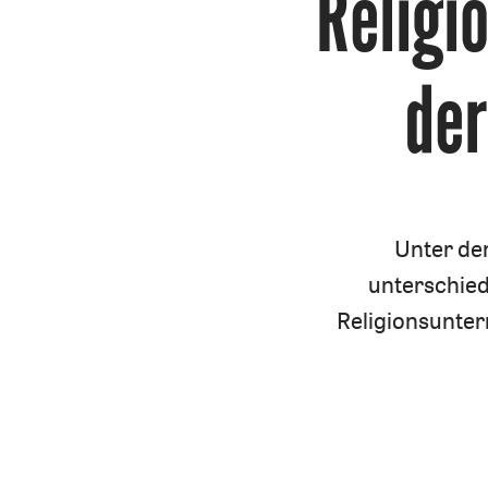
Religi
der
Unter de
unterschie
Religionsunterr