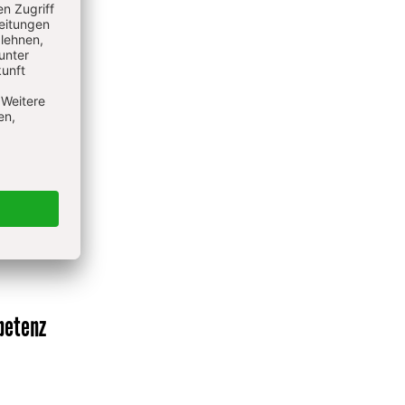
retender
t
:
Mit
petenz