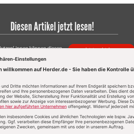
Diesen Artikel jetzt lesen!
Nutzer/-innen können diesen
Jetzt registrieren
los lesen.
Sie haben bereits ein Konto?
Anmelden
 Orth
n Orth, Dr. theol., wurde 1968 geboren. Studium der Katholis
ogie in Freiburg, Paris und Münster. 1998 Promotion. Seit 199