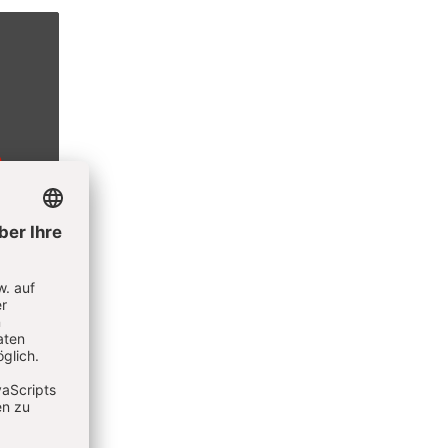
chen
8