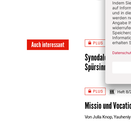
Infos
Redak
Chefr
PLUS
Auch interessant
Heft 8
Synodale Dimensio
Spürsinn voran
Von
PLUS
Heft 8
Missio und Vocati
Von Julia Knop, Yauheniy