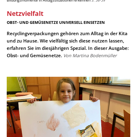
Bildungsmomente in Alltagssituationen erkennen
S. 58-59
Netzvielfalt
:
OBST- UND GEMÜSENETZE UNIVERSELL EINSETZEN
Recyclingverpackungen gehören zum Alltag in der Kita
und zu Hause. Wie vielfältig sich diese nutzen lassen,
erfahren Sie im diesjährigen Spezial. In dieser Ausgabe:
Obst- und Gemüsenetze.
Von Martina Bodenmüller