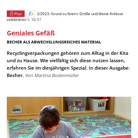
Plus
2/2023: Grund zu feiern: Große und kleine Anlässe
zelebrieren
S. 56-57
Geniales Gefäß
:
BECHER ALS ABWECHSLUNGSREICHES MATERIAL
Recyclingverpackungen gehören zum Alltag in der Kita
und zu Hause. Wie vielfältig sich diese nutzen lassen,
erfahren Sie im diesjährigen Spezial. In dieser Ausgabe:
Becher.
Von Martina Bodenmüller