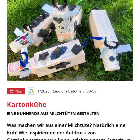
Plus
1/2023: Rund um Gefühle
S. 58-59
Kartonkühe
:
EINE KUHHERDE AUS MILCHTÜTEN GESTALTEN
Was machen wir aus einer Milchtüte? Natürlich eine
Kuh! Wie inspirierend der Aufdruck von
Getränkekartons sein kann, erlebte unsere Autorin im