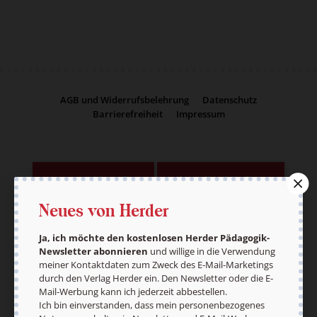
AGB und Widerrufsbelehrung
Datenschutz
Barrierefreiheit
Impressum
Vertrag widerrufen
Abo online kündigen
Neues von Herder
Ja, ich möchte den kostenlosen Herder Pädagogik-
Newsletter abonnieren
und willige in die Verwendung
meiner Kontaktdaten zum Zweck des E-Mail-Marketings
durch den Verlag Herder ein. Den Newsletter oder die E-
Mail-Werbung kann ich jederzeit abbestellen.
Ich bin einverstanden, dass mein personenbezogenes