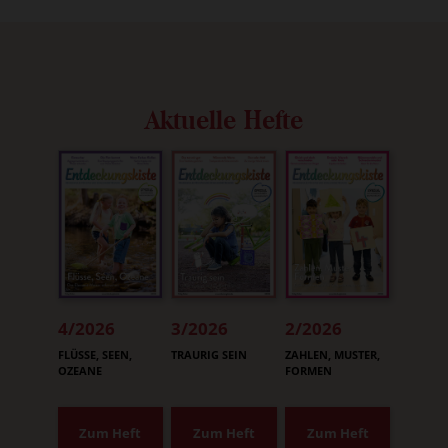
Aktuelle Hefte
4/2026
3/2026
2/2026
:
:
:
FLÜSSE, SEEN,
TRAURIG SEIN
ZAHLEN, MUSTER,
OZEANE
FORMEN
Zum Heft
Zum Heft
Zum Heft