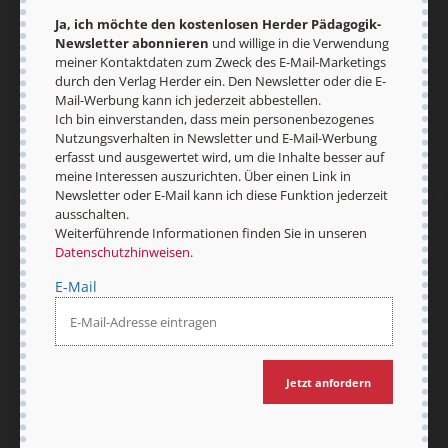
Ja, ich möchte den kostenlosen Herder Pädagogik-
Newsletter abonnieren
und willige in die Verwendung
meiner Kontaktdaten zum Zweck des E-Mail-Marketings
Jetzt anmelden
durch den Verlag Herder ein. Den Newsletter oder die E-
Mail-Werbung kann ich jederzeit abbestellen.
Ich bin einverstanden, dass mein personenbezogenes
Nutzungsverhalten in Newsletter und E-Mail-Werbung
erfasst und ausgewertet wird, um die Inhalte besser auf
meine Interessen auszurichten. Über einen Link in
Newsletter oder E-Mail kann ich diese Funktion jederzeit
ausschalten.
Weiterführende Informationen finden Sie in unseren
AGB und Widerrufsbelehrung
Datenschutz
Datenschutzhinweisen
.
Barrierefreiheit
Impressum
E-Mail
Vertrag widerrufen
Abo online kündigen
Jetzt anfordern