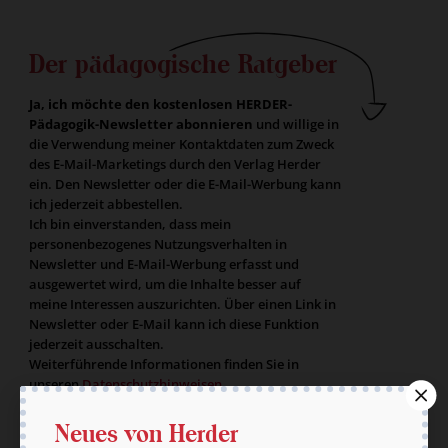
Der pädagogische Ratgeber
Ja, ich möchte den kostenlosen HERDER-
Pädagogik-Newsletter abonnieren
und willige in
die Verwendung meiner Kontaktdaten zum Zweck
des E-Mail-Marketings durch den Verlag Herder
ein. Den Newsletter oder die E-Mail-Werbung kann
ich jederzeit abbestellen.
Ich bin einverstanden, dass mein
personenbezogenes Nutzungsverhalten in
Newsletter und E-Mail-Werbung erfasst und
ausgewertet wird, um die Inhalte besser auf
meine Interessen auszurichten. Über einen Link in
Newsletter oder E-Mail kann ich diese Funktion
jederzeit ausschalten.
Weiterführende Informationen finden Sie in
unseren
Datenschutzhinweisen
.
E-Mail
Neues von Herder