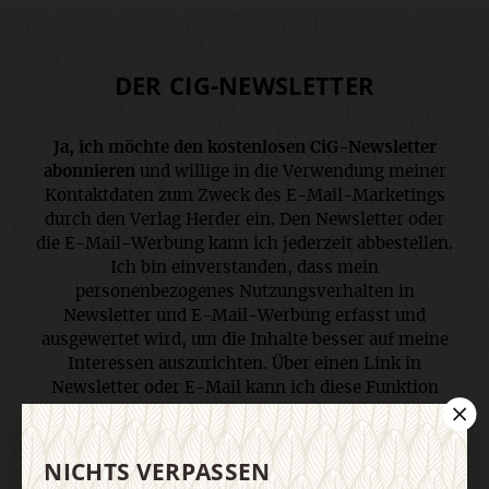
DER CIG-NEWSLETTER
Ja, ich möchte den kostenlosen CiG-Newsletter
abonnieren
und willige in die Verwendung meiner
Kontaktdaten zum Zweck des E-Mail-Marketings
durch den Verlag Herder ein. Den Newsletter oder
die E-Mail-Werbung kann ich jederzeit abbestellen.
Ich bin einverstanden, dass mein
personenbezogenes Nutzungsverhalten in
Newsletter und E-Mail-Werbung erfasst und
ausgewertet wird, um die Inhalte besser auf meine
Interessen auszurichten. Über einen Link in
Newsletter oder E-Mail kann ich diese Funktion
jederzeit ausschalten. Weiterführende
Informationen finden Sie in unseren
Datenschutzhinweisen
.
NICHTS VERPASSEN