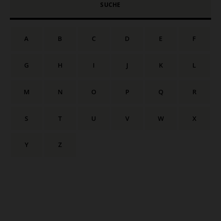
SUCHE
A
B
C
D
E
F
G
H
I
J
K
L
M
N
O
P
Q
R
S
T
U
V
W
X
Y
Z