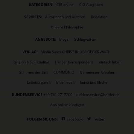
KATEGORIEN:
CIG online
CIG Ausgaben
SERVICES:
Autorinnen und Autoren
Redaktion
Unsere Philosophie
ANGEBOTE:
Blogs
Schlagwörter
VERLAG:
Media Sales CHRIST IN DER GEGENWART
Religion & Spiritualität
Herder Korrespondenz
einfach leben
Stimmen der Zeit
COMMUNIO
Gemeinsam Glauben
Lebensspuren
Bibel lesen
kunst und kirche
KUNDENSERVICE
+49 761 2717200
kundenservice@herder.de
Abo online kündigen
FOLGEN SIE UNS:
Facebook
Twitter