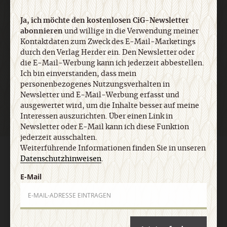
Ja, ich möchte den kostenlosen CiG-Newsletter
E-Mail
abonnieren
und willige in die Verwendung meiner
Kontaktdaten zum Zweck des E-Mail-Marketings
durch den Verlag Herder ein. Den Newsletter oder
die E-Mail-Werbung kann ich jederzeit abbestellen.
Jetzt anmelden
Ich bin einverstanden, dass mein
personenbezogenes Nutzungsverhalten in
Newsletter und E-Mail-Werbung erfasst und
ausgewertet wird, um die Inhalte besser auf meine
Interessen auszurichten. Über einen Link in
Newsletter oder E-Mail kann ich diese Funktion
jederzeit ausschalten.
Weiterführende Informationen finden Sie in unseren
AGB und Widerrufsbelehrung
Datenschutz
Barrierefreiheit
Datenschutzhinweisen
.
Impressum
E-Mail
Vertrag widerrufen
Abo online kündigen