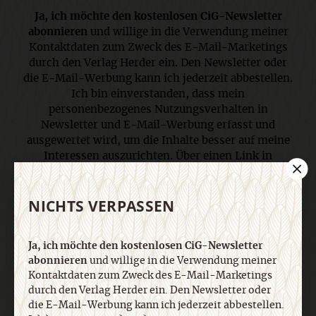
Ja, ich möchte den kostenlosen CiG-Newsletter
abonnieren
und willige in die Verwendung meiner
Kontaktdaten zum Zweck des E-Mail-Marketings
durch den Verlag Herder ein. Den Newsletter oder
die E-Mail-Werbung kann ich jederzeit abbestellen.
Ich bin einverstanden, dass mein
personenbezogenes Nutzungsverhalten in
Newsletter und E-Mail-Werbung erfasst und
ausgewertet wird, um die Inhalte besser auf meine
Interessen auszurichten. Über einen Link in
Newsletter oder E-Mail kann ich diese Funktion
jederzeit ausschalten. Weiterführende
NICHTS VERPASSEN
Informationen finden Sie in unseren
Datenschutzhinweisen
.
Ja, ich möchte den kostenlosen CiG-Newsletter
abonnieren
und willige in die Verwendung meiner
E-Mail
Kontaktdaten zum Zweck des E-Mail-Marketings
durch den Verlag Herder ein. Den Newsletter oder
die E-Mail-Werbung kann ich jederzeit abbestellen.