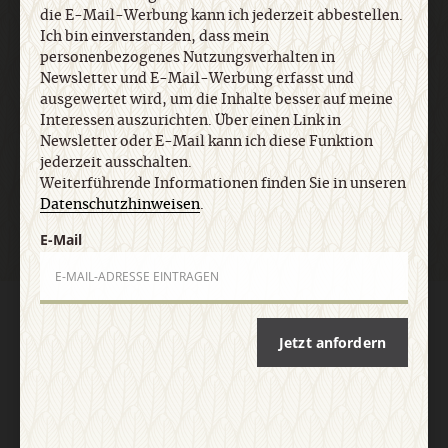
die E-Mail-Werbung kann ich jederzeit abbestellen.
Ich bin einverstanden, dass mein
E-Mail
personenbezogenes Nutzungsverhalten in
Newsletter und E-Mail-Werbung erfasst und
ausgewertet wird, um die Inhalte besser auf meine
Interessen auszurichten. Über einen Link in
Newsletter oder E-Mail kann ich diese Funktion
Jetzt anmelden
jederzeit ausschalten.
Weiterführende Informationen finden Sie in unseren
Datenschutzhinweisen
.
E-Mail
AGB und Widerrufsbelehrung
Datenschutz
Barrierefreiheit
Impressum
Jetzt anfordern
Vertrag widerrufen
Abo online kündigen