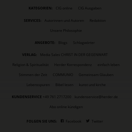
KATEGORIEN:
CIG online
CIG Ausgaben
SERVICES:
Autorinnen und Autoren
Redaktion
Unsere Philosophie
ANGEBOTE:
Blogs
Schlagwörter
VERLAG:
Media Sales CHRIST IN DER GEGENWART
Religion & Spiritualität
Herder Korrespondenz
einfach leben
Stimmen der Zeit
COMMUNIO
Gemeinsam Glauben
Lebensspuren
Bibel lesen
kunst und kirche
KUNDENSERVICE
+49 761 2717200
kundenservice@herder.de
Abo online kündigen
FOLGEN SIE UNS:
Facebook
Twitter