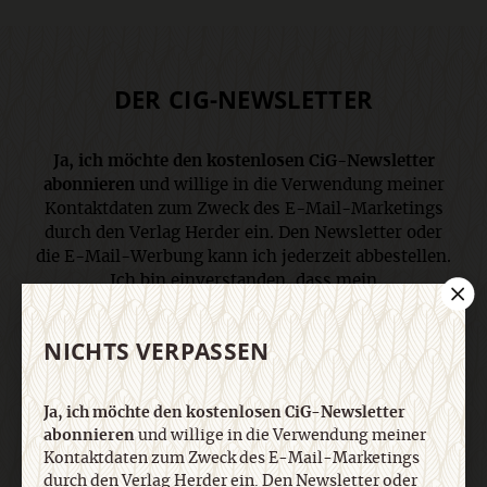
DER CIG-NEWSLETTER
Ja, ich möchte den kostenlosen CiG-Newsletter
abonnieren
und willige in die Verwendung meiner
Kontaktdaten zum Zweck des E-Mail-Marketings
durch den Verlag Herder ein. Den Newsletter oder
die E-Mail-Werbung kann ich jederzeit abbestellen.
Ich bin einverstanden, dass mein
personenbezogenes Nutzungsverhalten in
Newsletter und E-Mail-Werbung erfasst und
NICHTS VERPASSEN
ausgewertet wird, um die Inhalte besser auf meine
Interessen auszurichten. Über einen Link in
Newsletter oder E-Mail kann ich diese Funktion
Ja, ich möchte den kostenlosen CiG-Newsletter
jederzeit ausschalten. Weiterführende
abonnieren
und willige in die Verwendung meiner
Informationen finden Sie in unseren
Kontaktdaten zum Zweck des E-Mail-Marketings
Datenschutzhinweisen
.
durch den Verlag Herder ein. Den Newsletter oder