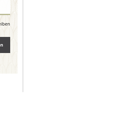
eiben
en