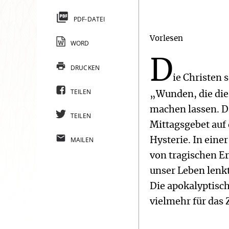
PDF-DATEI
Vorlesen
WORD
D
DRUCKEN
ie Christen 
TEILEN
„Wunden, die die
machen lassen. D
TEILEN
Mittagsgebet auf
MAILEN
Hysterie. In eine
von tragischen Er
unser Leben lenkt
Die apokalyptisch
vielmehr für das 