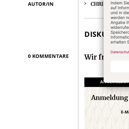
AUTOR/IN
CHRIST IN DE
Überschrift
Artikel-
Infos
DISKUSSIO
0 KOMMENTARE
Wir freuen 
ANGEMELDET
Anmeldung
E-M