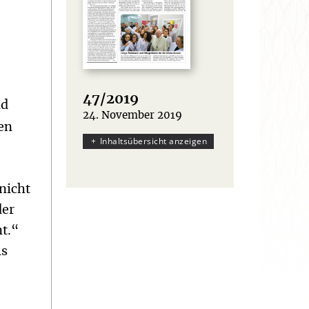
47/2019
nd
24. November 2019
:
en
Inhaltsübersicht anzeigen
nicht
der
nt.“
ls