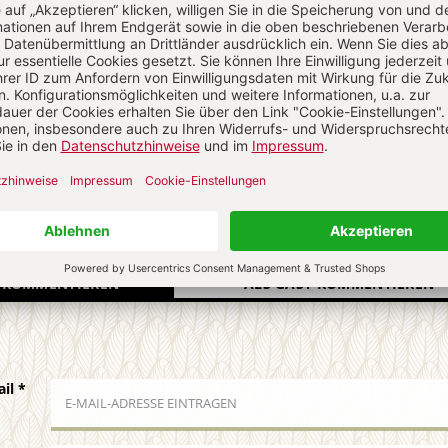
R GEGENWART
Die Redaktion.
N
Kommenti
uns über Ihren Kommentar
 KOMMENTIEREN
ALS GAST KOMMENTIEREN
ail
*