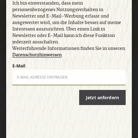
Ich bin einverstanden, dass mein
personenbezogenes Nutzungsverhalten in
Newsletter und E-Mail-Werbung erfasst und
Jetzt anmelden
ausgewertet wird, um die Inhalte besser auf meine
Interessen auszurichten. Über einen Link in
Newsletter oder E-Mail kann ich diese Funktion
jederzeit ausschalten.
Weiterführende Informationen finden Sie in unseren
Datenschutzhinweisen
.
E-Mail
AGB und Widerrufsbelehrung
Datenschutz
Barrierefreiheit
Impressum
Vertrag widerrufen
Abo online kündigen
Jetzt anfordern