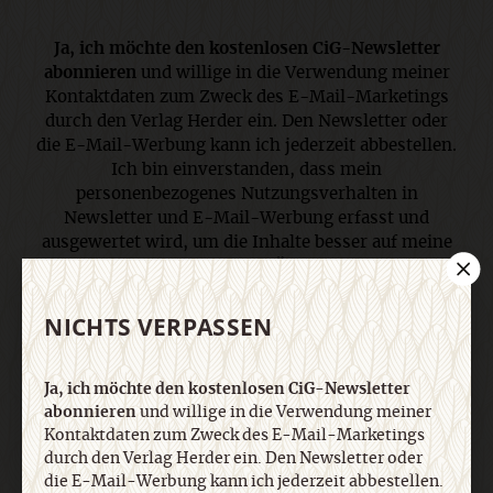
Ja, ich möchte den kostenlosen CiG-Newsletter
abonnieren
und willige in die Verwendung meiner
Kontaktdaten zum Zweck des E-Mail-Marketings
durch den Verlag Herder ein. Den Newsletter oder
die E-Mail-Werbung kann ich jederzeit abbestellen.
Ich bin einverstanden, dass mein
personenbezogenes Nutzungsverhalten in
Newsletter und E-Mail-Werbung erfasst und
ausgewertet wird, um die Inhalte besser auf meine
Interessen auszurichten. Über einen Link in
Newsletter oder E-Mail kann ich diese Funktion
jederzeit ausschalten. Weiterführende
NICHTS VERPASSEN
Informationen finden Sie in unseren
Datenschutzhinweisen
.
Ja, ich möchte den kostenlosen CiG-Newsletter
abonnieren
und willige in die Verwendung meiner
Kontaktdaten zum Zweck des E-Mail-Marketings
E-Mail
durch den Verlag Herder ein. Den Newsletter oder
die E-Mail-Werbung kann ich jederzeit abbestellen.