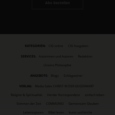
Abo bestellen
KATEGORIEN:
CIG online
CIG Ausgaben
SERVICES:
Autorinnen und Autoren
Redaktion
Unsere Philosophie
ANGEBOTE:
Blogs
Schlagwörter
VERLAG:
Media Sales CHRIST IN DER GEGENWART
Religion & Spiritualität
Herder Korrespondenz
einfach leben
Stimmen der Zeit
COMMUNIO
Gemeinsam Glauben
Lebensspuren
Bibel lesen
kunst und kirche