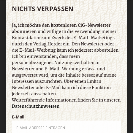
NICHTS VERPASSEN
AGB und Widerrufsbelehrung
Datenschutz
Barrierefreiheit
Impressum
Ja, ich möchte den kostenlosen CiG-Newsletter
abonnieren
und willige in die Verwendung meiner
Vertrag widerrufen
Abo online kündigen
Kontaktdaten zum Zweck des E-Mail-Marketings
durch den Verlag Herder ein. Den Newsletter oder
die E-Mail-Werbung kann ich jederzeit abbestellen.
Ich bin einverstanden, dass mein
personenbezogenes Nutzungsverhalten in
Newsletter und E-Mail-Werbung erfasst und
ausgewertet wird, um die Inhalte besser auf meine
Interessen auszurichten. Über einen Link in
Newsletter oder E-Mail kann ich diese Funktion
jederzeit ausschalten.
Weiterführende Informationen finden Sie in unseren
Datenschutzhinweisen
.
Nach oben
E-Mail