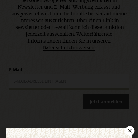
personenbezogenes Nutzungsverhalten in
Newsletter und E-Mail-Werbung erfasst und
ausgewertet wird, um die Inhalte besser auf meine
Interessen auszurichten. Über einen Link in
Newsletter oder E-Mail kann ich diese Funktion
jederzeit ausschalten. Weiterführende
Informationen finden Sie in unseren
Datenschutzhinweisen
.
E-Mail
Jetzt anmelden