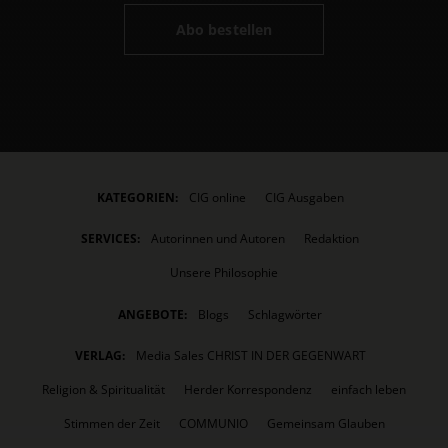
Abo bestellen
KATEGORIEN:
CIG online
CIG Ausgaben
SERVICES:
Autorinnen und Autoren
Redaktion
Unsere Philosophie
ANGEBOTE:
Blogs
Schlagwörter
VERLAG:
Media Sales CHRIST IN DER GEGENWART
Religion & Spiritualität
Herder Korrespondenz
einfach leben
Stimmen der Zeit
COMMUNIO
Gemeinsam Glauben