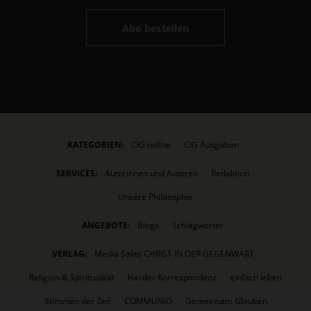
Abo bestellen
KATEGORIEN:
CIG online
CIG Ausgaben
SERVICES:
Autorinnen und Autoren
Redaktion
Unsere Philosophie
ANGEBOTE:
Blogs
Schlagwörter
VERLAG:
Media Sales CHRIST IN DER GEGENWART
Religion & Spiritualität
Herder Korrespondenz
einfach leben
Stimmen der Zeit
COMMUNIO
Gemeinsam Glauben