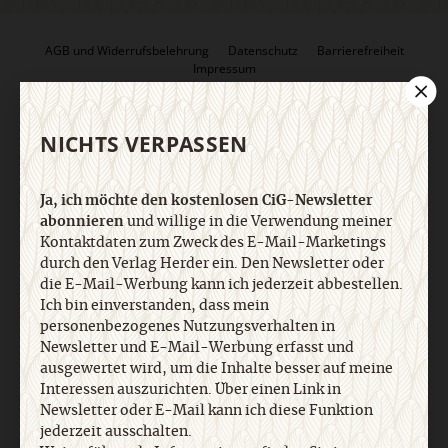
AGB und Widerrufsbelehrung
Datenschutz
Barrierefreiheit
Impressum
Vertrag widerrufen
Abo online kündigen
NICHTS VERPASSEN
Ja, ich möchte den kostenlosen CiG-Newsletter
abonnieren
und willige in die Verwendung meiner
Kontaktdaten zum Zweck des E-Mail-Marketings
durch den Verlag Herder ein. Den Newsletter oder
die E-Mail-Werbung kann ich jederzeit abbestellen.
Ich bin einverstanden, dass mein
personenbezogenes Nutzungsverhalten in
Newsletter und E-Mail-Werbung erfasst und
ausgewertet wird, um die Inhalte besser auf meine
Nach oben
Interessen auszurichten. Über einen Link in
Newsletter oder E-Mail kann ich diese Funktion
jederzeit ausschalten.