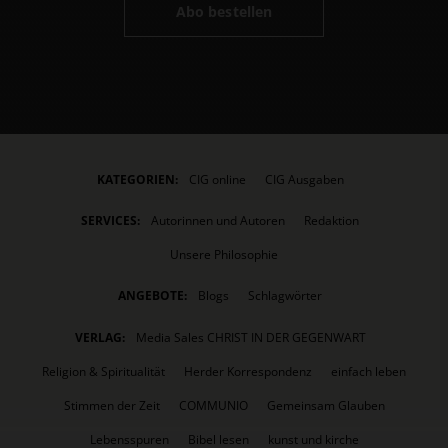
Abo bestellen
KATEGORIEN:
CIG online
CIG Ausgaben
SERVICES:
Autorinnen und Autoren
Redaktion
Unsere Philosophie
ANGEBOTE:
Blogs
Schlagwörter
VERLAG:
Media Sales CHRIST IN DER GEGENWART
Religion & Spiritualität
Herder Korrespondenz
einfach leben
Stimmen der Zeit
COMMUNIO
Gemeinsam Glauben
Lebensspuren
Bibel lesen
kunst und kirche