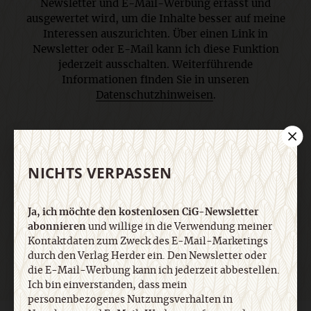
Newsletter und E-Mail-Werbung erfasst und
ausgewertet wird, um die Inhalte besser auf meine
Interessen auszurichten. Über einen Link in
Newsletter oder E-Mail kann ich diese Funktion
jederzeit ausschalten. Weiterführende
Informationen finden Sie in unseren
Datenschutzhinweisen
.
E-Mail
NICHTS VERPASSEN
Ja, ich möchte den kostenlosen CiG-Newsletter
Jetzt anmelden
abonnieren
und willige in die Verwendung meiner
Kontaktdaten zum Zweck des E-Mail-Marketings
durch den Verlag Herder ein. Den Newsletter oder
die E-Mail-Werbung kann ich jederzeit abbestellen.
Ich bin einverstanden, dass mein
personenbezogenes Nutzungsverhalten in