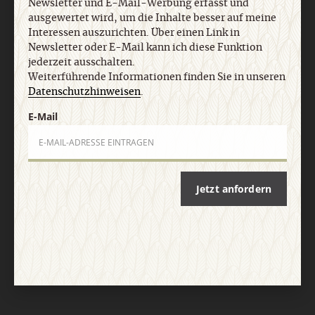
Newsletter und E-Mail-Werbung erfasst und
AGB und Widerrufsbelehrung
Datenschutz
Barrierefreiheit
ausgewertet wird, um die Inhalte besser auf meine
Impressum
Interessen auszurichten. Über einen Link in
Newsletter oder E-Mail kann ich diese Funktion
jederzeit ausschalten.
Vertrag widerrufen
Abo online kündigen
Weiterführende Informationen finden Sie in unseren
Datenschutzhinweisen
.
E-Mail
Jetzt anfordern
Nach oben