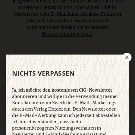
ausgewertet wird, um die Inhalte besser auf meine
Interessen auszurichten. Über einen Link in
Newsletter oder E-Mail kann ich diese Funktion
jederzeit ausschalten. Weiterführende
Informationen finden Sie in unseren
Datenschutzhinweisen
.
E-Mail
NICHTS VERPASSEN
Jetzt anmelden
Ja, ich möchte den kostenlosen CiG-Newsletter
abonnieren
und willige in die Verwendung meiner
Kontaktdaten zum Zweck des E-Mail-Marketings
durch den Verlag Herder ein. Den Newsletter oder
die E-Mail-Werbung kann ich jederzeit abbestellen.
Ich bin einverstanden, dass mein
personenbezogenes Nutzungsverhalten in
AGB und Widerrufsbelehrung
Datenschutz
Barrierefreiheit
Newsletter und E-Mail-Werbung erfasst und