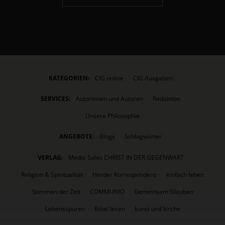
KATEGORIEN:
CIG online
CIG Ausgaben
SERVICES:
Autorinnen und Autoren
Redaktion
Unsere Philosophie
ANGEBOTE:
Blogs
Schlagwörter
VERLAG:
Media Sales CHRIST IN DER GEGENWART
Religion & Spiritualität
Herder Korrespondenz
einfach leben
Stimmen der Zeit
COMMUNIO
Gemeinsam Glauben
Lebensspuren
Bibel lesen
kunst und kirche