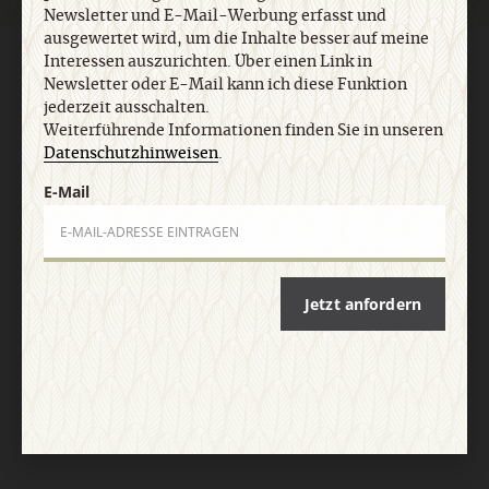
Newsletter und E-Mail-Werbung erfasst und
ausgewertet wird, um die Inhalte besser auf meine
Interessen auszurichten. Über einen Link in
AGB und Widerrufsbelehrung
Datenschutz
Barrierefreiheit
Newsletter oder E-Mail kann ich diese Funktion
Impressum
jederzeit ausschalten.
Weiterführende Informationen finden Sie in unseren
Datenschutzhinweisen
.
Vertrag widerrufen
Abo online kündigen
E-Mail
Jetzt anfordern
Nach oben