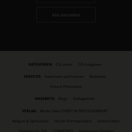
Abo bestellen
KATEGORIEN:
CIG online
CIG Ausgaben
SERVICES:
Autorinnen und Autoren
Redaktion
Unsere Philosophie
ANGEBOTE:
Blogs
Schlagwörter
VERLAG:
Media Sales CHRIST IN DER GEGENWART
Religion & Spiritualität
Herder Korrespondenz
einfach leben
Stimmen der Zeit
COMMUNIO
Gemeinsam Glauben