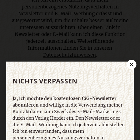
Ich bin einverstanden, dass mein
personenbezogenes Nutzungsverhalten in
Newsletter und E-Mail-Werbung erfasst und
ausgewertet wird, um die Inhalte besser auf meine
Interessen auszurichten. Über einen Link in
Newsletter oder E-Mail kann ich diese Funktion
jederzeit ausschalten. Weiterführende
Informationen finden Sie in unseren
Datenschutzhinweisen
.
E-Mail
NICHTS VERPASSEN
Ja, ich möchte den kostenlosen CiG-Newsletter
abonnieren
und willige in die Verwendung meiner
Jetzt anmelden
Kontaktdaten zum Zweck des E-Mail-Marketings
durch den Verlag Herder ein. Den Newsletter oder
die E-Mail-Werbung kann ich jederzeit abbestellen.
Ich bin einverstanden, dass mein
personenbezogenes Nutzungsverhalten in