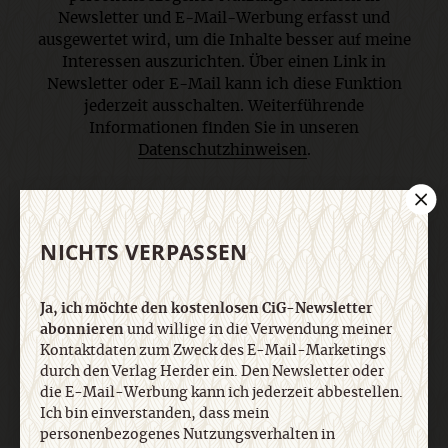
Newsletter und E-Mail-Werbung erfasst und
ausgewertet wird, um die Inhalte besser auf meine
Interessen auszurichten. Über einen Link in
Newsletter oder E-Mail kann ich diese Funktion
jederzeit ausschalten. Weiterführende
Informationen finden Sie in unseren
Datenschutzhinweisen
.
E-Mail
NICHTS VERPASSEN
Ja, ich möchte den kostenlosen CiG-Newsletter
Jetzt anmelden
abonnieren
und willige in die Verwendung meiner
Kontaktdaten zum Zweck des E-Mail-Marketings
durch den Verlag Herder ein. Den Newsletter oder
die E-Mail-Werbung kann ich jederzeit abbestellen.
Ich bin einverstanden, dass mein
personenbezogenes Nutzungsverhalten in