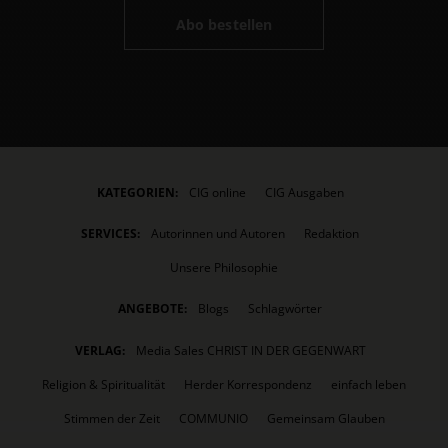
Abo bestellen
KATEGORIEN:
CIG online
CIG Ausgaben
SERVICES:
Autorinnen und Autoren
Redaktion
Unsere Philosophie
ANGEBOTE:
Blogs
Schlagwörter
VERLAG:
Media Sales CHRIST IN DER GEGENWART
Religion & Spiritualität
Herder Korrespondenz
einfach leben
Stimmen der Zeit
COMMUNIO
Gemeinsam Glauben