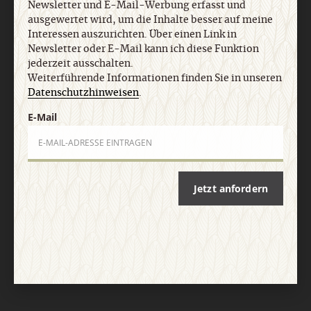
Newsletter und E-Mail-Werbung erfasst und
ausgewertet wird, um die Inhalte besser auf meine
AGB und Widerrufsbelehrung
Datenschutz
Barrierefreiheit
Interessen auszurichten. Über einen Link in
Impressum
Newsletter oder E-Mail kann ich diese Funktion
jederzeit ausschalten.
Weiterführende Informationen finden Sie in unseren
Vertrag widerrufen
Abo online kündigen
Datenschutzhinweisen
.
E-Mail
Jetzt anfordern
Nach oben