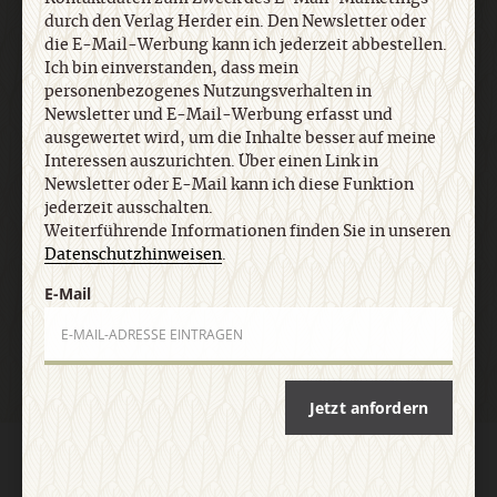
durch den Verlag Herder ein. Den Newsletter oder
Newsletter oder E-Mail kann ich diese Funktion
die E-Mail-Werbung kann ich jederzeit abbestellen.
jederzeit ausschalten. Weiterführende
Ich bin einverstanden, dass mein
Informationen finden Sie in unseren
personenbezogenes Nutzungsverhalten in
Datenschutzhinweisen
.
Newsletter und E-Mail-Werbung erfasst und
ausgewertet wird, um die Inhalte besser auf meine
Interessen auszurichten. Über einen Link in
E-Mail
Newsletter oder E-Mail kann ich diese Funktion
jederzeit ausschalten.
Weiterführende Informationen finden Sie in unseren
Datenschutzhinweisen
.
Jetzt anmelden
E-Mail
Jetzt anfordern
AGB und Widerrufsbelehrung
Datenschutz
Barrierefreiheit
Impressum