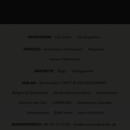
KATEGORIEN:
CIG online
CIG Ausgaben
SERVICES:
Autorinnen und Autoren
Redaktion
Unsere Philosophie
ANGEBOTE:
Blogs
Schlagwörter
VERLAG:
Media Sales CHRIST IN DER GEGENWART
Religion & Spiritualität
Herder Korrespondenz
einfach leben
Stimmen der Zeit
COMMUNIO
Gemeinsam Glauben
Lebensspuren
Bibel lesen
kunst und kirche
KUNDENSERVICE
+49 761 2717200
kundenservice@herder.de