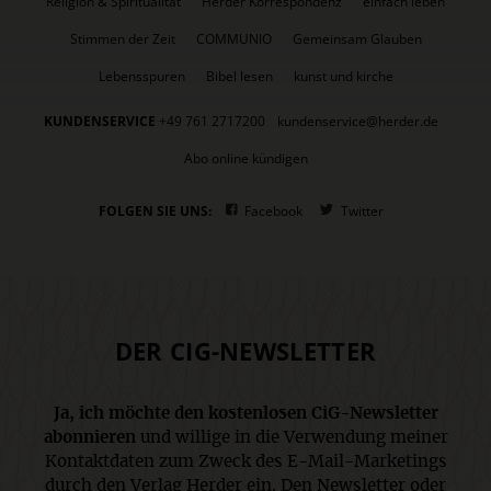
Religion & Spiritualität
Herder Korrespondenz
einfach leben
Stimmen der Zeit
COMMUNIO
Gemeinsam Glauben
Lebensspuren
Bibel lesen
kunst und kirche
KUNDENSERVICE
+49 761 2717200
kundenservice@herder.de
Abo online kündigen
FOLGEN SIE UNS:
Facebook
Twitter
DER CIG-NEWSLETTER
Ja, ich möchte den kostenlosen CiG-Newsletter
abonnieren
und willige in die Verwendung meiner
Kontaktdaten zum Zweck des E-Mail-Marketings
durch den Verlag Herder ein. Den Newsletter oder