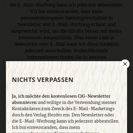
die E-Mail-Werbung kann ich jederzeit abbestellen.
Ich bin einverstanden, dass mein
personenbezogenes Nutzungsverhalten in
Newsletter und E-Mail-Werbung erfasst und
ausgewertet wird, um die Inhalte besser auf meine
Interessen auszurichten. Über einen Link in
Newsletter oder E-Mail kann ich diese Funktion
jederzeit ausschalten. Weiterführende
Informationen finden Sie in unseren
Datenschutzhinweisen
.
NICHTS VERPASSEN
E-Mail
Ja, ich möchte den kostenlosen CiG-Newsletter
abonnieren
und willige in die Verwendung meiner
Kontaktdaten zum Zweck des E-Mail-Marketings
Jetzt anmelden
durch den Verlag Herder ein. Den Newsletter oder
die E-Mail-Werbung kann ich jederzeit abbestellen.
Ich bin einverstanden, dass mein