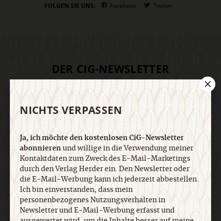
FOLGEN SIE UNS:
Facebook
Twitter
DER CIG-NEWSLETTER
Ja, ich möchte den kostenlosen CiG-Newsletter
NICHTS VERPASSEN
abonnieren
und willige in die Verwendung meiner
Kontaktdaten zum Zweck des E-Mail-Marketings
durch den Verlag Herder ein. Den Newsletter oder
Ja, ich möchte den kostenlosen CiG-Newsletter
die E-Mail-Werbung kann ich jederzeit abbestellen.
abonnieren
und willige in die Verwendung meiner
Ich bin einverstanden, dass mein
Kontaktdaten zum Zweck des E-Mail-Marketings
personenbezogenes Nutzungsverhalten in
durch den Verlag Herder ein. Den Newsletter oder
Newsletter und E-Mail-Werbung erfasst und
die E-Mail-Werbung kann ich jederzeit abbestellen.
ausgewertet wird, um die Inhalte besser auf meine
Ich bin einverstanden, dass mein
Interessen auszurichten. Über einen Link in
personenbezogenes Nutzungsverhalten in
Newsletter oder E-Mail kann ich diese Funktion
Newsletter und E-Mail-Werbung erfasst und
jederzeit ausschalten. Weiterführende
ausgewertet wird, um die Inhalte besser auf meine