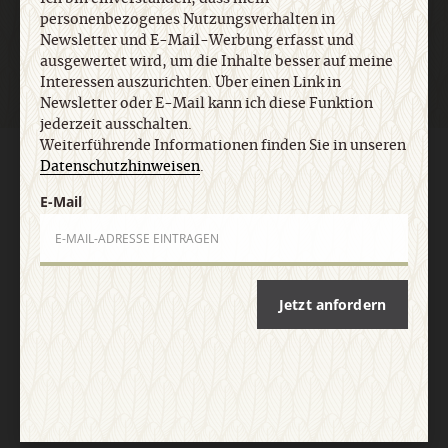
Jetzt anmelden
personenbezogenes Nutzungsverhalten in
Newsletter und E-Mail-Werbung erfasst und
ausgewertet wird, um die Inhalte besser auf meine
Interessen auszurichten. Über einen Link in
Newsletter oder E-Mail kann ich diese Funktion
jederzeit ausschalten.
Weiterführende Informationen finden Sie in unseren
AGB und Widerrufsbelehrung
Datenschutz
Barrierefreiheit
Datenschutzhinweisen
.
Impressum
E-Mail
Vertrag widerrufen
Abo online kündigen
Jetzt anfordern