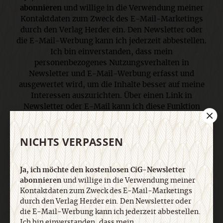
abonnieren
und willige in die Verwendung meiner
Kontaktdaten zum Zweck des E-Mail-Marketings
durch den Verlag Herder ein. Den Newsletter oder
die E-Mail-Werbung kann ich jederzeit abbestellen.
Ich bin einverstanden, dass mein
personenbezogenes Nutzungsverhalten in
Newsletter und E-Mail-Werbung erfasst und
ausgewertet wird, um die Inhalte besser auf meine
Interessen auszurichten. Über einen Link in
Newsletter oder E-Mail kann ich diese Funktion
jederzeit ausschalten. Weiterführende
Informationen finden Sie in unseren
NICHTS VERPASSEN
Datenschutzhinweisen
.
Ja, ich möchte den kostenlosen CiG-Newsletter
E-Mail
abonnieren
und willige in die Verwendung meiner
Kontaktdaten zum Zweck des E-Mail-Marketings
durch den Verlag Herder ein. Den Newsletter oder
die E-Mail-Werbung kann ich jederzeit abbestellen.
Ich bin einverstanden, dass mein