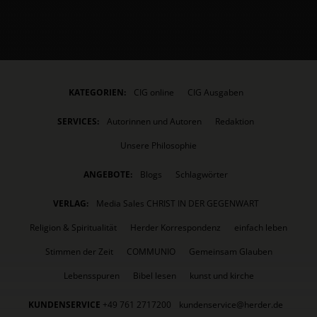
KATEGORIEN:
CIG online
CIG Ausgaben
SERVICES:
Autorinnen und Autoren
Redaktion
Unsere Philosophie
ANGEBOTE:
Blogs
Schlagwörter
VERLAG:
Media Sales CHRIST IN DER GEGENWART
Religion & Spiritualität
Herder Korrespondenz
einfach leben
Stimmen der Zeit
COMMUNIO
Gemeinsam Glauben
Lebensspuren
Bibel lesen
kunst und kirche
KUNDENSERVICE
+49 761 2717200
kundenservice@herder.de