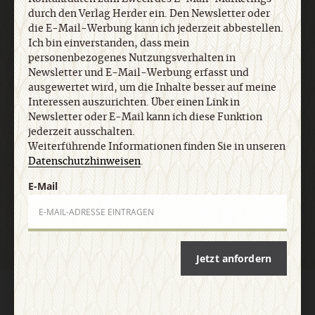
Interessen auszurichten. Über einen Link in
durch den Verlag Herder ein. Den Newsletter oder
Newsletter oder E-Mail kann ich diese Funktion
die E-Mail-Werbung kann ich jederzeit abbestellen.
jederzeit ausschalten. Weiterführende
Ich bin einverstanden, dass mein
Informationen finden Sie in unseren
personenbezogenes Nutzungsverhalten in
Datenschutzhinweisen
.
Newsletter und E-Mail-Werbung erfasst und
ausgewertet wird, um die Inhalte besser auf meine
Interessen auszurichten. Über einen Link in
E-Mail
Newsletter oder E-Mail kann ich diese Funktion
jederzeit ausschalten.
Weiterführende Informationen finden Sie in unseren
Datenschutzhinweisen
.
Jetzt anmelden
E-Mail
Jetzt anfordern
AGB und Widerrufsbelehrung
Datenschutz
Barrierefreiheit
Impressum