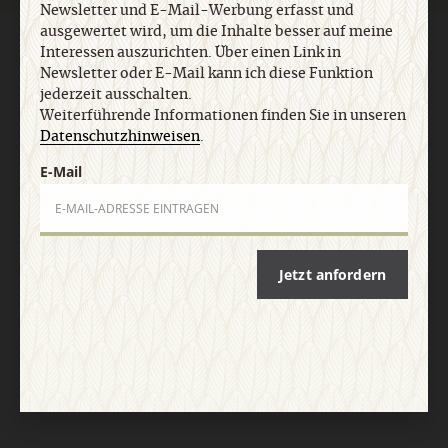
Newsletter und E-Mail-Werbung erfasst und
ausgewertet wird, um die Inhalte besser auf meine
AGB und Widerrufsbelehrung
Datenschutz
Barrierefreiheit
Interessen auszurichten. Über einen Link in
Impressum
Newsletter oder E-Mail kann ich diese Funktion
jederzeit ausschalten.
Weiterführende Informationen finden Sie in unseren
Vertrag widerrufen
Abo online kündigen
Datenschutzhinweisen
.
E-Mail
Jetzt anfordern
Nach oben