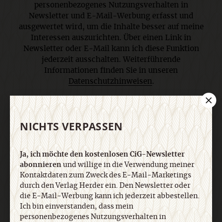
personenbezogenes Nutzungsverhalten in
Newsletter und E-Mail-Werbung erfasst und
ausgewertet wird, um die Inhalte besser auf meine
Interessen auszurichten. Über einen Link in
Newsletter oder E-Mail kann ich diese Funktion
jederzeit ausschalten. Weiterführende
Informationen finden Sie in unseren
Datenschutzhinweisen
.
E-Mail
NICHTS VERPASSEN
Ja, ich möchte den kostenlosen CiG-Newsletter
abonnieren
und willige in die Verwendung meiner
Jetzt anmelden
Kontaktdaten zum Zweck des E-Mail-Marketings
durch den Verlag Herder ein. Den Newsletter oder
die E-Mail-Werbung kann ich jederzeit abbestellen.
Ich bin einverstanden, dass mein
personenbezogenes Nutzungsverhalten in