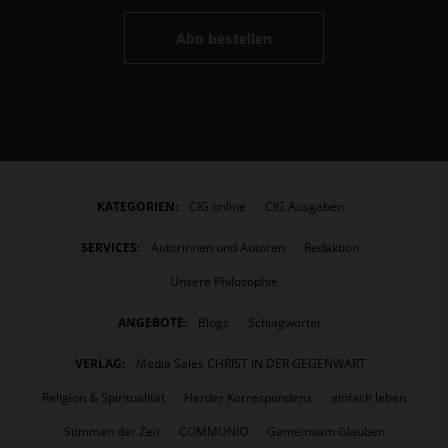
Abo bestellen
KATEGORIEN:
CIG online
CIG Ausgaben
SERVICES:
Autorinnen und Autoren
Redaktion
Unsere Philosophie
ANGEBOTE:
Blogs
Schlagwörter
VERLAG:
Media Sales CHRIST IN DER GEGENWART
Religion & Spiritualität
Herder Korrespondenz
einfach leben
Stimmen der Zeit
COMMUNIO
Gemeinsam Glauben