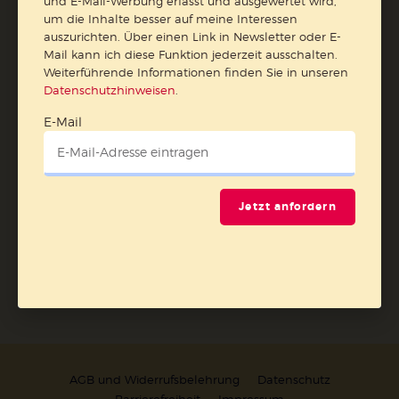
und E-Mail-Werbung erfasst und ausgewertet wird,
erfasst und ausgewertet wird, um die Inhalte besser auf
um die Inhalte besser auf meine Interessen
meine Interessen auszurichten. Über einen Link in
auszurichten. Über einen Link in Newsletter oder E-
Newsletter oder E-Mail kann ich diese Funktion jederzeit
Mail kann ich diese Funktion jederzeit ausschalten.
ausschalten.
Weiterführende Informationen finden Sie in unseren
Weiterführende Informationen finden Sie in unseren
Datenschutzhinweisen
.
Datenschutzhinweisen
.
E-Mail
E-Mail
Jetzt anfordern
Jetzt anmelden
AGB und Widerrufsbelehrung
Datenschutz
Barrierefreiheit
Impressum