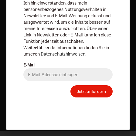
Ich bin einverstanden, dass mein
personenbezogenes Nutzungsverhalten in
AGB und Widerrufsbelehrung
Datenschutz
Newsletter und E-Mail-Werbung erfasst und
Barrierefreiheit
Impressum
ausgewertet wird, um die Inhalte besser auf
meine Interessen auszurichten. Über einen
Link in Newsletter oder E-Mail kann ich diese
Vertrag widerrufen
Abo online kündigen
Funktion jederzeit ausschalten.
Weiterführende Informationen finden Sie in
unseren
Datenschutzhinweisen
.
E-Mail
Jetzt anfordern
Nach oben