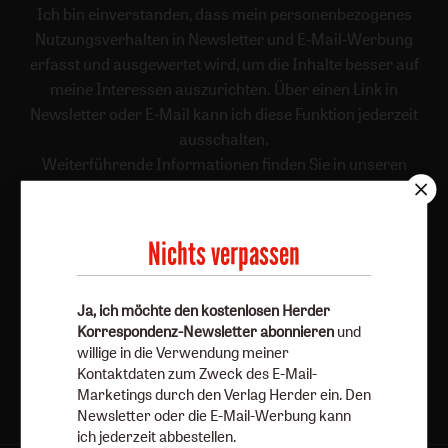
Ich bin einverstanden, dass mein personenbezogenes
Nutzungsverhalten in Newsletter und E-Mail-Werbung
erfasst und ausgewertet wird, um die Inhalte besser auf
meine Interessen auszurichten. Über einen Link in
Newsletter oder E-Mail kann ich diese Funktion jederzeit
ausschalten.
Weiterführende Informationen finden Sie in unseren
Datenschutzhinweisen
.
E-Mail
Nichts verpassen
Ja, ich möchte den kostenlosen Herder
Jetzt anmelden
Korrespondenz-Newsletter abonnieren
und
willige in die Verwendung meiner
Kontaktdaten zum Zweck des E-Mail-
Marketings durch den Verlag Herder ein. Den
Newsletter oder die E-Mail-Werbung kann
ich jederzeit abbestellen.