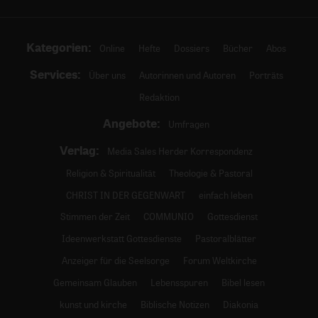
Kategorien:
Online
Hefte
Dossiers
Bücher
Abos
Services:
Über uns
Autorinnen und Autoren
Porträts
Redaktion
Angebote:
Umfragen
Verlag:
Media Sales Herder Korrespondenz
Religion & Spiritualität
Theologie & Pastoral
CHRIST IN DER GEGENWART
einfach leben
Stimmen der Zeit
COMMUNIO
Gottesdienst
Ideenwerkstatt Gottesdienste
Pastoralblätter
Anzeiger für die Seelsorge
Forum Weltkirche
Gemeinsam Glauben
Lebensspuren
Bibel lesen
kunst und kirche
Biblische Notizen
Diakonia