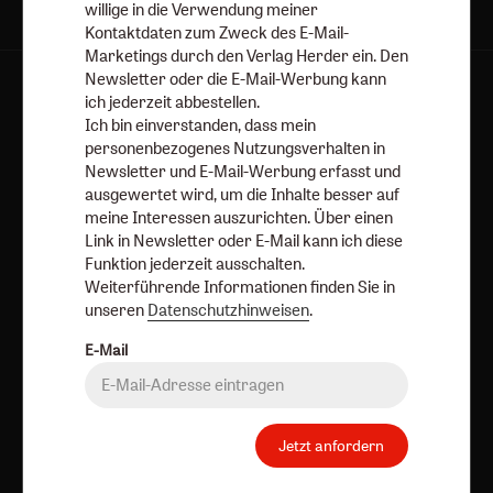
willige in die Verwendung meiner
Kontaktdaten zum Zweck des E-Mail-
Marketings durch den Verlag Herder ein. Den
Newsletter oder die E-Mail-Werbung kann
Kategorien:
Online
Hefte
Dossiers
Bücher
Abos
ich jederzeit abbestellen.
Ich bin einverstanden, dass mein
Services:
Über uns
Autorinnen und Autoren
Porträts
personenbezogenes Nutzungsverhalten in
Newsletter und E-Mail-Werbung erfasst und
Redaktion
ausgewertet wird, um die Inhalte besser auf
Angebote:
Umfragen
meine Interessen auszurichten. Über einen
Link in Newsletter oder E-Mail kann ich diese
Verlag:
Media Sales Herder Korrespondenz
Funktion jederzeit ausschalten.
Weiterführende Informationen finden Sie in
Religion & Spiritualität
Theologie & Pastoral
unseren
Datenschutzhinweisen
.
CHRIST IN DER GEGENWART
einfach leben
E-Mail
Stimmen der Zeit
COMMUNIO
Gottesdienst
Ideenwerkstatt Gottesdienste
Pastoralblätter
Anzeiger für die Seelsorge
Forum Weltkirche
Jetzt anfordern
Gemeinsam Glauben
Lebensspuren
Bibel lesen