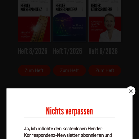
Heft 8/2026
Heft 7/2026
Heft 6/2026
Zum Heft
Zum Heft
Zum Heft
Alle Hefte
Nichts verpassen
Abo bestellen
Ja, ich möchte den kostenlosen Herder
Korrespondenz-Newsletter abonnieren
und