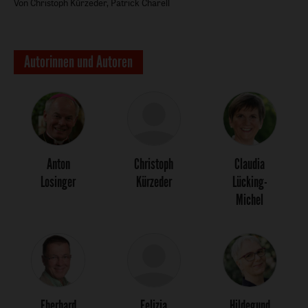
Von Christoph Kürzeder, Patrick Charell
Autorinnen und Autoren
Anton
Christoph
Claudia
Losinger
Kürzeder
Lücking-
Michel
Eberhard
Felizia
Hildegund