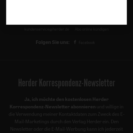
kunst und kirche
Biblische Notizen
Diakonia
Römische Quartalschrift
Kundenservice
+49 761 2717200
kundenservice@herder.de
Abo online kündigen
Folgen Sie uns:
Facebook
Herder Korrespondenz-Newsletter
Ja, ich möchte den kostenlosen Herder
Korrespondenz-Newsletter abonnieren
und willige in
die Verwendung meiner Kontaktdaten zum Zweck des E-
Mail-Marketings durch den Verlag Herder ein. Den
Newsletter oder die E-Mail-Werbung kann ich jederzeit