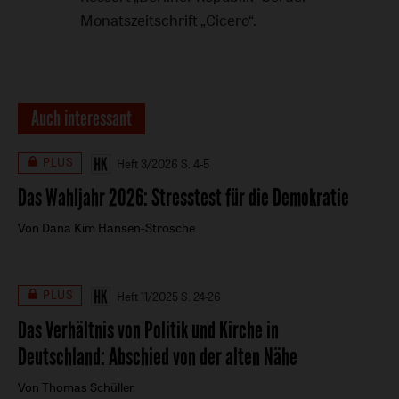
Monatszeitschrift „Cicero“.
Auch interessant
PLUS
Heft 3/2026
S. 4-5
Das Wahljahr 2026
:
Stresstest für die Demokratie
Von Dana Kim Hansen-Strosche
PLUS
Heft 11/2025
S. 24-26
Das Verhältnis von Politik und Kirche in
Deutschland
:
Abschied von der alten Nähe
Von Thomas Schüller