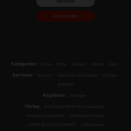
Alle Hefte
Abo bestellen
Kategorien:
Online
Hefte
Dossiers
Bücher
Abos
Services:
Über uns
Autorinnen und Autoren
Porträts
Redaktion
Angebote:
Umfragen
Verlag:
Media Sales Herder Korrespondenz
Religion & Spiritualität
Theologie & Pastoral
CHRIST IN DER GEGENWART
einfach leben