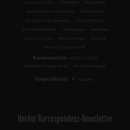
Stimmen der Zeit
COMMUNIO
Gottesdienst
Ideenwerkstatt Gottesdienste
Pastoralblätter
Anzeiger für die Seelsorge
Forum Weltkirche
Gemeinsam Glauben
Lebensspuren
Bibel lesen
kunst und kirche
Biblische Notizen
Diakonia
Römische Quartalschrift
Kundenservice
+49 761 2717200
kundenservice@herder.de
Abo online kündigen
Folgen Sie uns:
Facebook
Herder Korrespondenz-Newsletter