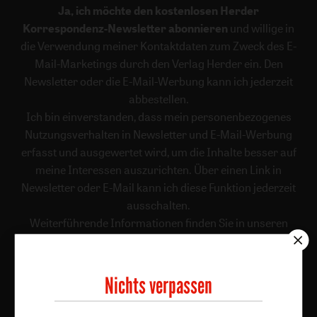
Ja, ich möchte den kostenlosen Herder
Korrespondenz-Newsletter abonnieren
und willige in
die Verwendung meiner Kontaktdaten zum Zweck des E-
Mail-Marketings durch den Verlag Herder ein. Den
Newsletter oder die E-Mail-Werbung kann ich jederzeit
abbestellen.
Ich bin einverstanden, dass mein personenbezogenes
Nutzungsverhalten in Newsletter und E-Mail-Werbung
erfasst und ausgewertet wird, um die Inhalte besser auf
meine Interessen auszurichten. Über einen Link in
Newsletter oder E-Mail kann ich diese Funktion jederzeit
ausschalten.
Weiterführende Informationen finden Sie in unseren
Datenschutzhinweisen
.
E-Mail
Nichts verpassen