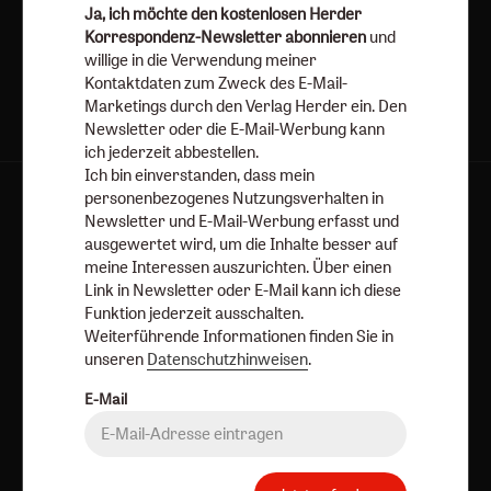
Ja, ich möchte den kostenlosen Herder
Jetzt anmelden
Korrespondenz-Newsletter abonnieren
und
willige in die Verwendung meiner
Kontaktdaten zum Zweck des E-Mail-
Marketings durch den Verlag Herder ein. Den
Newsletter oder die E-Mail-Werbung kann
ich jederzeit abbestellen.
Ich bin einverstanden, dass mein
personenbezogenes Nutzungsverhalten in
AGB und Widerrufsbelehrung
Datenschutz
Newsletter und E-Mail-Werbung erfasst und
Barrierefreiheit
Impressum
ausgewertet wird, um die Inhalte besser auf
meine Interessen auszurichten. Über einen
Link in Newsletter oder E-Mail kann ich diese
Vertrag widerrufen
Abo online kündigen
Funktion jederzeit ausschalten.
Weiterführende Informationen finden Sie in
unseren
Datenschutzhinweisen
.
E-Mail