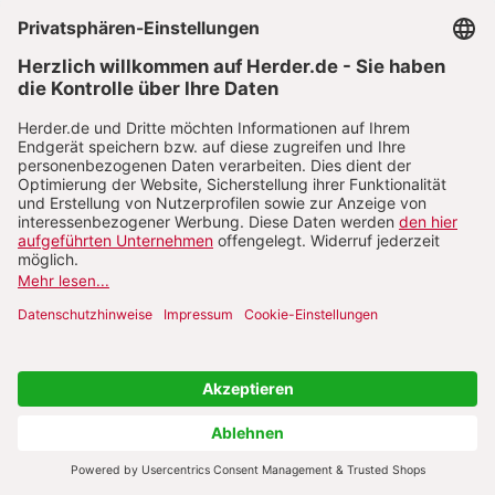
Politische Aussagen waren auf den Treffen der
Fünfzigerjahre grundsätzlich heikel, weil noch viele
Katholiken aus der DDR teilnahmen. Wer in
Westdeutschland nicht mit Adenauers Kurs
einverstanden war, hatte einen schweren Stand.
Klara Marie Faßbinder
, Mitbegründerin der
„Westdeutschen Frauenfriedensbewegung“, warb
beispielsweise 1954 in Fulda für mehr Toleranz
gegenüber dem Kommunismus. Die Europapolitik
Konrad Adenauers führte ihrer Ansicht nach zur
„Verewigung“ der deutschen Spaltung. Sie wurde
als „Friedensklärchen“ belächelt, als Professorin
suspendiert und als Stasi-Agentin verleumdet. Beim
vorerst letzten gesamtdeutschen Katholikentag
1958 gerieten sogar die 60 000 Teilnehmerinnen
der Frauen-Friedensmesse in Ostberlin in den