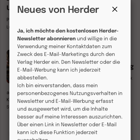
Und danach...?
Neues von Herder
Fenster
Pfingstgedanken nach dem Katholikentag.
Von
Simon
schließen
Lukas
Ja, ich möchte den kostenlosen Herder-
Newsletter abonnieren
und willige in die
Verwendung meiner Kontaktdaten zum
Zweck des E-Mail-Marketings durch den
CHRIST IN DER GEGENWART
Verlag Herder ein. Den Newsletter oder die
Ein Ort der Ermutigung
E-Mail-Werbung kann ich jederzeit
abbestellen.
Wenn der Blick in die Weltpolitik
Angst macht, braucht es Mut
Ich bin einverstanden, dass mein
aus anderer Quelle. Warum das Leitwort des
personenbezogenes Nutzungsverhalten in
Katholikentags das Motto der Stunde ist.
Von
Irme
Newsletter und E-Mail-Werbung erfasst
Stetter-Karp
und ausgewertet wird, um die Inhalte
besser auf meine Interessen auszurichten.
Über einen Link in Newsletter oder E-Mail
kann ich diese Funktion jederzeit
CHRIST IN DER GEGENWART