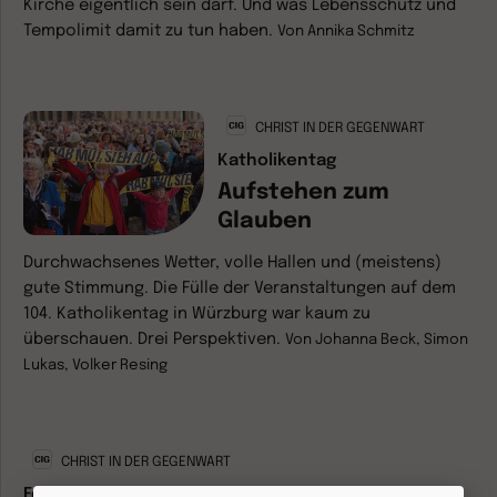
Kirche eigentlich sein darf. Und was Lebensschutz und
Tempolimit damit zu tun haben.
Von
Annika Schmitz
CHRIST IN DER GEGENWART
Katholikentag
Aufstehen zum
Glauben
Durchwachsenes Wetter, volle Hallen und (meistens)
gute Stimmung. Die Fülle der Veranstaltungen auf dem
104. Katholikentag in Würzburg war kaum zu
überschauen. Drei Perspektiven.
Von
Johanna Beck,
Simon
Lukas,
Volker Resing
CHRIST IN DER GEGENWART
Editorial