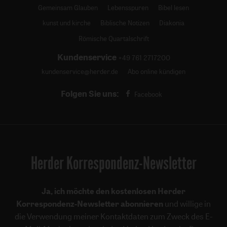
Gemeinsam Glauben
Lebensspuren
Bibel lesen
kunst und kirche
Biblische Notizen
Diakonia
Römische Quartalschrift
Kundenservice
+49 761 2717200
kundenservice@herder.de
Abo online kündigen
Folgen Sie uns:
Facebook
Herder Korrespondenz-Newsletter
Ja, ich möchte den kostenlosen Herder
Korrespondenz-Newsletter abonnieren
und willige in
die Verwendung meiner Kontaktdaten zum Zweck des E-