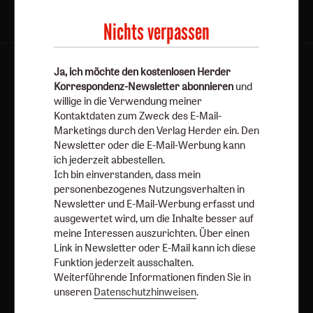
Nichts verpassen
AGB und Widerrufsbelehrung
Datenschutz
Ja, ich möchte den kostenlosen Herder
Korrespondenz-Newsletter abonnieren
und
Barrierefreiheit
Impressum
willige in die Verwendung meiner
Kontaktdaten zum Zweck des E-Mail-
Marketings durch den Verlag Herder ein. Den
Vertrag widerrufen
Abo online kündigen
Newsletter oder die E-Mail-Werbung kann
ich jederzeit abbestellen.
Ich bin einverstanden, dass mein
personenbezogenes Nutzungsverhalten in
Newsletter und E-Mail-Werbung erfasst und
ausgewertet wird, um die Inhalte besser auf
meine Interessen auszurichten. Über einen
Link in Newsletter oder E-Mail kann ich diese
Funktion jederzeit ausschalten.
Weiterführende Informationen finden Sie in
unseren
Datenschutzhinweisen
.
Nach oben