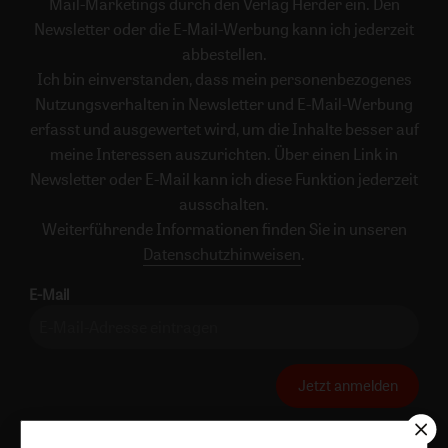
Mail-Marketings durch den Verlag Herder ein. Den
Newsletter oder die E-Mail-Werbung kann ich jederzeit
abbestellen.
Ich bin einverstanden, dass mein personenbezogenes
Nutzungsverhalten in Newsletter und E-Mail-Werbung
erfasst und ausgewertet wird, um die Inhalte besser auf
meine Interessen auszurichten. Über einen Link in
Newsletter oder E-Mail kann ich diese Funktion jederzeit
ausschalten.
Weiterführende Informationen finden Sie in unseren
Datenschutzhinweisen
.
E-Mail
Jetzt anmelden