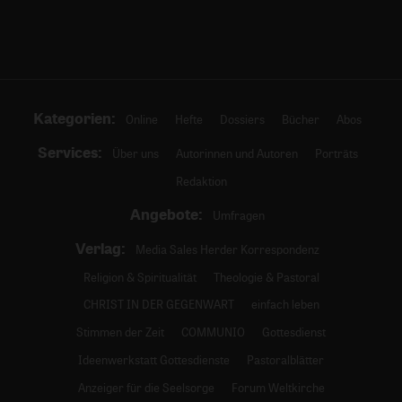
Kategorien:
Online
Hefte
Dossiers
Bücher
Abos
Services:
Über uns
Autorinnen und Autoren
Porträts
Redaktion
Angebote:
Umfragen
Verlag:
Media Sales Herder Korrespondenz
Religion & Spiritualität
Theologie & Pastoral
CHRIST IN DER GEGENWART
einfach leben
Stimmen der Zeit
COMMUNIO
Gottesdienst
Ideenwerkstatt Gottesdienste
Pastoralblätter
Anzeiger für die Seelsorge
Forum Weltkirche