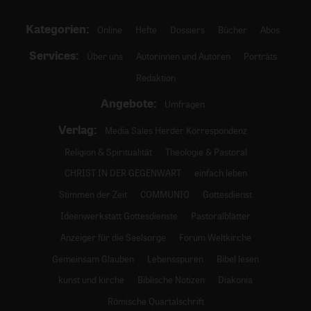
Kategorien:
Online
Hefte
Dossiers
Bücher
Abos
Services:
Über uns
Autorinnen und Autoren
Porträts
Redaktion
Angebote:
Umfragen
Verlag:
Media Sales Herder Korrespondenz
Religion & Spiritualität
Theologie & Pastoral
CHRIST IN DER GEGENWART
einfach leben
Stimmen der Zeit
COMMUNIO
Gottesdienst
Ideenwerkstatt Gottesdienste
Pastoralblätter
Anzeiger für die Seelsorge
Forum Weltkirche
Gemeinsam Glauben
Lebensspuren
Bibel lesen
kunst und kirche
Biblische Notizen
Diakonia
Römische Quartalschrift