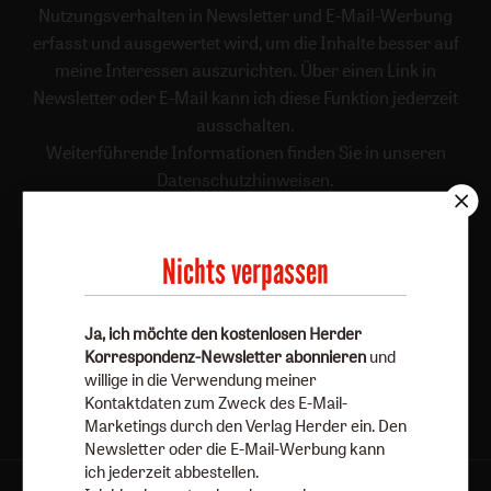
Nutzungsverhalten in Newsletter und E-Mail-Werbung
erfasst und ausgewertet wird, um die Inhalte besser auf
meine Interessen auszurichten. Über einen Link in
Newsletter oder E-Mail kann ich diese Funktion jederzeit
ausschalten.
Weiterführende Informationen finden Sie in unseren
Datenschutzhinweisen
.
E-Mail
Nichts verpassen
Jetzt anmelden
Ja, ich möchte den kostenlosen Herder
Korrespondenz-Newsletter abonnieren
und
willige in die Verwendung meiner
Kontaktdaten zum Zweck des E-Mail-
Marketings durch den Verlag Herder ein. Den
Newsletter oder die E-Mail-Werbung kann
ich jederzeit abbestellen.