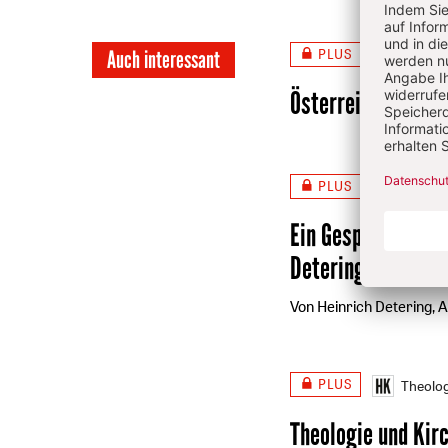
PLUS
Auch interessant
Heft 1/
Österreich: Ende 
PLUS
Heft 1/
Ein Gespräch mit 
Detering
:
„Polypho
Von Heinrich Detering, 
PLUS
Theolog
Theologie und Kir