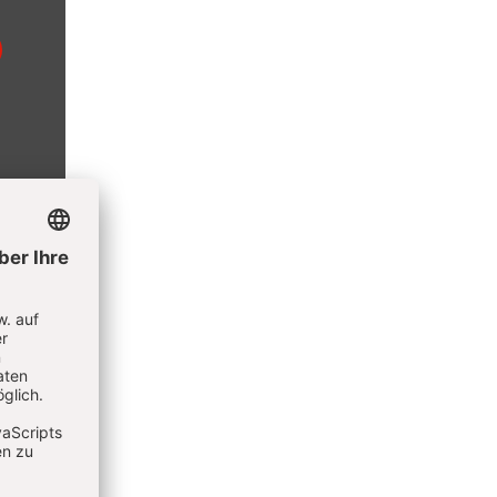
er von
rg und
d
er die