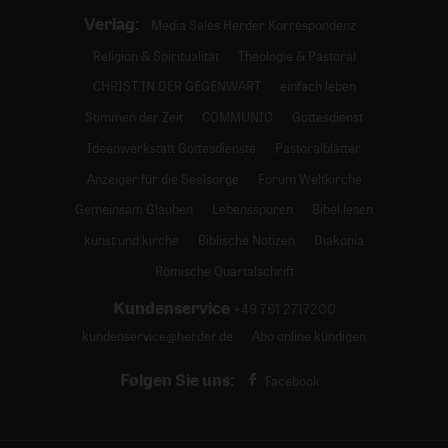
Verlag:
Media Sales Herder Korrespondenz
Religion & Spiritualität
Theologie & Pastoral
CHRIST IN DER GEGENWART
einfach leben
Stimmen der Zeit
COMMUNIO
Gottesdienst
Ideenwerkstatt Gottesdienste
Pastoralblätter
Anzeiger für die Seelsorge
Forum Weltkirche
Gemeinsam Glauben
Lebensspuren
Bibel lesen
kunst und kirche
Biblische Notizen
Diakonia
Römische Quartalschrift
Kundenservice
+49 761 2717200
kundenservice@herder.de
Abo online kündigen
Folgen Sie uns:
Facebook