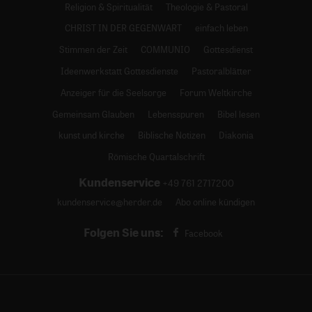
Religion & Spiritualität
Theologie & Pastoral
CHRIST IN DER GEGENWART
einfach leben
Stimmen der Zeit
COMMUNIO
Gottesdienst
Ideenwerkstatt Gottesdienste
Pastoralblätter
Anzeiger für die Seelsorge
Forum Weltkirche
Gemeinsam Glauben
Lebensspuren
Bibel lesen
kunst und kirche
Biblische Notizen
Diakonia
Römische Quartalschrift
Kundenservice
+49 761 2717200
kundenservice@herder.de
Abo online kündigen
Folgen Sie uns:
Facebook