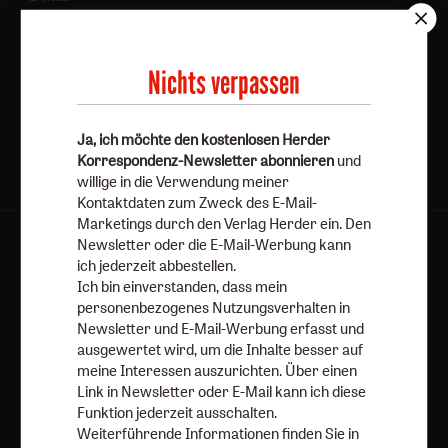
Nichts verpassen
Jetzt anmelden
Ja, ich möchte den kostenlosen Herder
Korrespondenz-Newsletter abonnieren
und
willige in die Verwendung meiner
Kontaktdaten zum Zweck des E-Mail-
Marketings durch den Verlag Herder ein. Den
Newsletter oder die E-Mail-Werbung kann
AGB und Widerrufsbelehrung
Datenschutz
ich jederzeit abbestellen.
Barrierefreiheit
Impressum
Ich bin einverstanden, dass mein
personenbezogenes Nutzungsverhalten in
Newsletter und E-Mail-Werbung erfasst und
Vertrag widerrufen
Abo online kündigen
ausgewertet wird, um die Inhalte besser auf
meine Interessen auszurichten. Über einen
Link in Newsletter oder E-Mail kann ich diese
Funktion jederzeit ausschalten.
Weiterführende Informationen finden Sie in