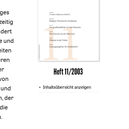
iges
zeitig
ndert
e und
eiten
eren
er
Heft 11/2003
 von
Inhaltsübersicht anzeigen
g und
, der
 die
.