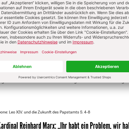
 Ruh, geboren 1950, Dr. theol. Dr. h.c., studierte katholische
ogie und Germanistik an der Universität Freiburg und der
rsität Tübingen. Von 1974 bis 1979 war er Wissenschaftlicher
beiter am Lehrstuhl für Dogmatik und Ökumenische Theologi
ogischen Fakultät Freiburg (Professur Karl Lehmann). 1979
elte er als Redakteur zur "Herder Korrespondenz", die er von
014 als Chefredakteur wesentlich prägte. 2005 wurde ihm da
sverdienstkreuz als „Würdigung für seine Verdienste in Kir
schaft“ verliehen. Seit 2015 ist Ruh Honorarprofessor an der
ogischen Fakultät der Albert-Ludwigs-Universität Freiburg.
one: Leo XIV. und die Zukunft des Papstamts
S. 4-8
Kardinal Reinhard Marx
:
„Ihr habt ein Problem, wir ha