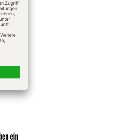
e der
 1991
s
che und
ben ein