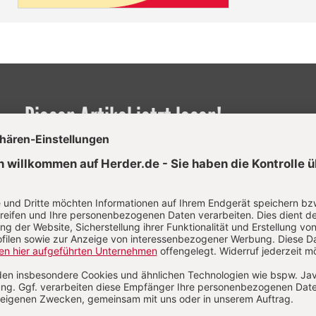
Diesen Artikel jetzt lesen!
Nutzer/-innen können diesen
Jetzt registrieren
los lesen.
Sie haben bereits ein Konto?
Anmelden
 Ruh