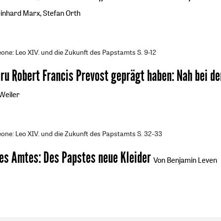
inhard Marx, Stefan Orth
one: Leo XIV. und die Zukunft des Papstamts
S. 9-12
eru Robert Francis Prevost geprägt haben
:
Nah bei de
 Weiler
one: Leo XIV. und die Zukunft des Papstamts
S. 32-33
des Amtes
:
Des Papstes neue Kleider
Von Benjamin Leven