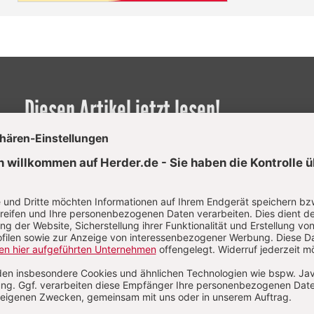
Diesen Artikel jetzt lesen!
Nutzer/-innen können diesen
Jetzt registrieren
los lesen.
Sie haben bereits ein Konto?
Anmelden
d Schily