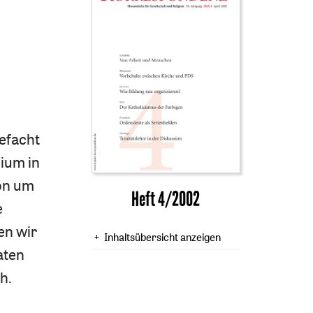
gefacht
dium in
on um
Heft 4/2002
e
en wir
Inhaltsübersicht anzeigen
aten
h.