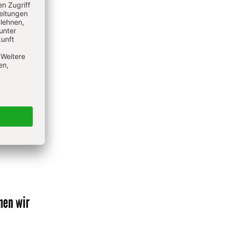
 hat am
ginn
r
).
 bis
rium der
ftete
men wir