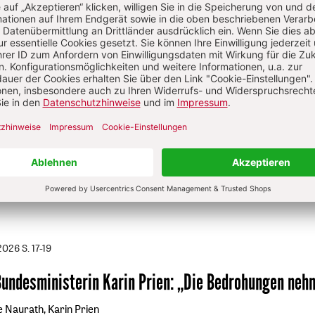
 Schily (geb.1937) ist Arzt für Neurologie und Psychiatrie. Er
u des Gemeinschaftskrankenhauses Herdecke (Betriebsbe
 mitgewirkt. In den achtziger Jahren hat er die Gründung de
rsität Witten/Herdecke vorangetrieben (Studienbeginn 1983
t als Vorstandsvorsitzender des Universitätsvereins, von1987
ls Präsident, leitete Schily diese erste Universität in freier
schaft. Er ist jetzt stellvertretender Vorsitzender im Direkto
sität. Wichtigste Veröffentlichung: Der staatlich bewirtscha
 Econ-Verlag, Düsseldorf 1993.
/2026
S. 17-19
Bundesministerin Karin Prien
:
„Die Bedrohungen neh
e Naurath, Karin Prien