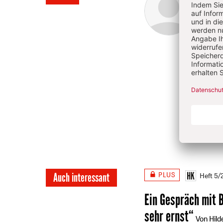
Artikel-
Konrad
Aufba
Infos
1969)
Unive
Zuers
1999 a
Träger
Univer
Geist,
PLUS
Auch interessant
Heft 5
Ein Gespräch mit 
sehr ernst“
Von Hild