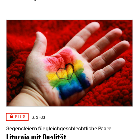
PLUS
S. 31-33
Segensfeiern für gleichgeschlechtliche Paare
:
Liturgie mit Qualität