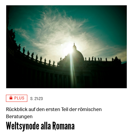
PLUS
S. 21-23
Rückblick auf den ersten Teil der römischen
Beratungen
:
Weltsynode alla Romana