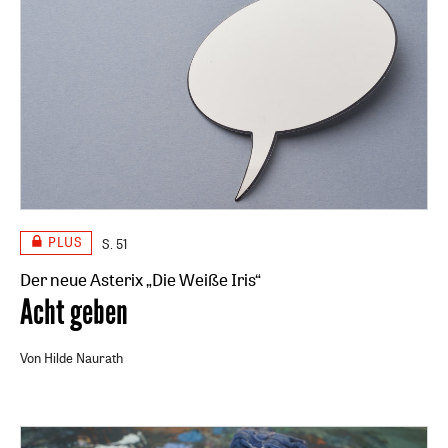
PLUS
S. 51
Der neue Asterix „Die Weiße Iris“
:
Acht geben
Von Hilde Naurath