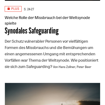
PLUS
S. 24-27
Welche Rolle der Missbrauch bei der Weltsynode
spielte
:
Synodales Safeguarding
Der Schutz vulnerabler Personen vor vielfältigen
Formen des Missbrauchs und die Bemühungen um
einen angemessenen Umgang mit entsprechenden
Vorfällen war Thema der Weltsynode. Wie positioniert
sie sich zum Safeguarding?
Von Hans Zollner, Peter Beer