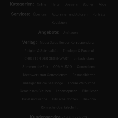
Kategorien:
Online
Hefte
Dossiers
Bücher
Abos
Services:
Über uns
Autorinnen und Autoren
Porträts
Redaktion
Angebote:
Umfragen
Verlag:
Media Sales Herder Korrespondenz
Religion & Spiritualität
Theologie & Pastoral
CHRIST IN DER GEGENWART
einfach leben
Stimmen der Zeit
COMMUNIO
Gottesdienst
Ideenwerkstatt Gottesdienste
Pastoralblätter
Anzeiger für die Seelsorge
Forum Weltkirche
Gemeinsam Glauben
Lebensspuren
Bibel lesen
kunst und kirche
Biblische Notizen
Diakonia
Römische Quartalschrift
Kundenservice
+49 761 2717200