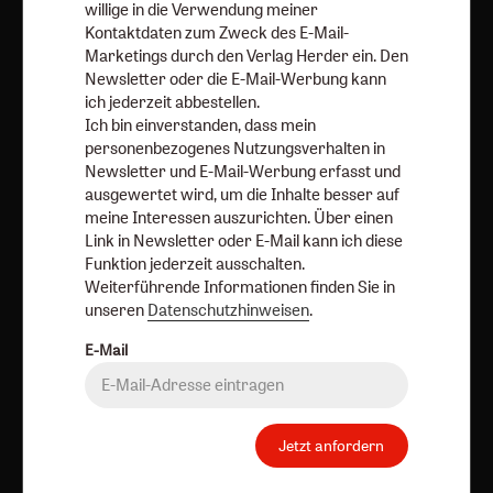
Angebote:
Umfragen
willige in die Verwendung meiner
Kontaktdaten zum Zweck des E-Mail-
Verlag:
Media Sales Herder Korrespondenz
Marketings durch den Verlag Herder ein. Den
Newsletter oder die E-Mail-Werbung kann
Religion & Spiritualität
Theologie & Pastoral
ich jederzeit abbestellen.
CHRIST IN DER GEGENWART
einfach leben
Ich bin einverstanden, dass mein
personenbezogenes Nutzungsverhalten in
Stimmen der Zeit
COMMUNIO
Gottesdienst
Newsletter und E-Mail-Werbung erfasst und
Ideenwerkstatt Gottesdienste
Pastoralblätter
ausgewertet wird, um die Inhalte besser auf
meine Interessen auszurichten. Über einen
Anzeiger für die Seelsorge
Forum Weltkirche
Link in Newsletter oder E-Mail kann ich diese
Gemeinsam Glauben
Lebensspuren
Bibel lesen
Funktion jederzeit ausschalten.
Weiterführende Informationen finden Sie in
kunst und kirche
Biblische Notizen
Diakonia
unseren
Datenschutzhinweisen
.
Römische Quartalschrift
E-Mail
Kundenservice
+49 761 2717200
kundenservice@herder.de
Abo online kündigen
Folgen Sie uns:
Facebook
Jetzt anfordern