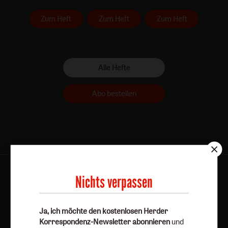
Zum Heft
Zum Heft
Zum Heft
Alle Hefte
Abo bestellen
Kategorien:
Online
Hefte
Dossiers
Bücher
Abos
Nichts verpassen
Services:
Über uns
Autorinnen und Autoren
Porträts
Ja, ich möchte den kostenlosen Herder
Redaktion
Korrespondenz-Newsletter abonnieren
und