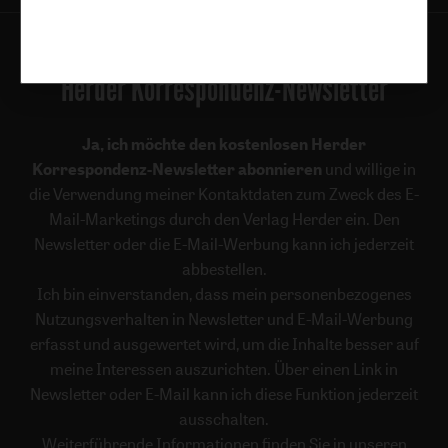
Herder Korrespondenz-Newsletter
Ja, ich möchte den kostenlosen Herder
Korrespondenz-Newsletter abonnieren
und willige in
die Verwendung meiner Kontaktdaten zum Zweck des E-
Mail-Marketings durch den Verlag Herder ein. Den
Newsletter oder die E-Mail-Werbung kann ich jederzeit
abbestellen.
Ich bin einverstanden, dass mein personenbezogenes
Nutzungsverhalten in Newsletter und E-Mail-Werbung
erfasst und ausgewertet wird, um die Inhalte besser auf
meine Interessen auszurichten. Über einen Link in
Newsletter oder E-Mail kann ich diese Funktion jederzeit
ausschalten.
Weiterführende Informationen finden Sie in unseren