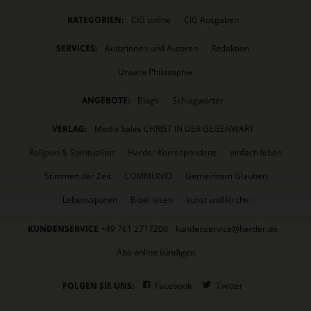
KATEGORIEN:
CIG online
CIG Ausgaben
SERVICES:
Autorinnen und Autoren
Redaktion
Unsere Philosophie
ANGEBOTE:
Blogs
Schlagwörter
VERLAG:
Media Sales CHRIST IN DER GEGENWART
Religion & Spiritualität
Herder Korrespondenz
einfach leben
Stimmen der Zeit
COMMUNIO
Gemeinsam Glauben
Lebensspuren
Bibel lesen
kunst und kirche
KUNDENSERVICE
+49 761 2717200
kundenservice@herder.de
Abo online kündigen
FOLGEN SIE UNS:
Facebook
Twitter