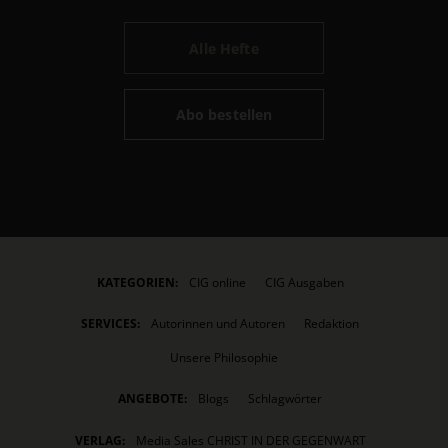
Alle Hefte
Abo bestellen
KATEGORIEN:
CIG online
CIG Ausgaben
SERVICES:
Autorinnen und Autoren
Redaktion
Unsere Philosophie
ANGEBOTE:
Blogs
Schlagwörter
VERLAG:
Media Sales CHRIST IN DER GEGENWART