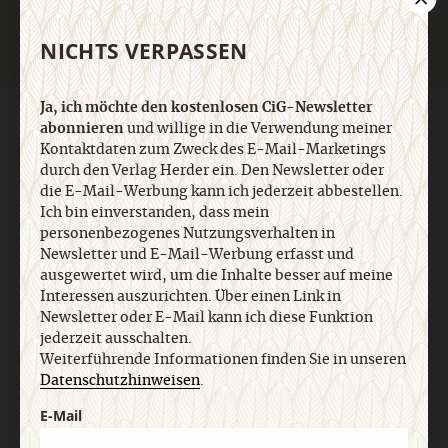
NICHTS VERPASSEN
Ja, ich möchte den kostenlosen CiG-Newsletter
AGB und Widerrufsbelehrung
Datenschutz
Barrierefreiheit
abonnieren
und willige in die Verwendung meiner
Impressum
Kontaktdaten zum Zweck des E-Mail-Marketings
durch den Verlag Herder ein. Den Newsletter oder
die E-Mail-Werbung kann ich jederzeit abbestellen.
Vertrag widerrufen
Abo online kündigen
Ich bin einverstanden, dass mein
personenbezogenes Nutzungsverhalten in
Newsletter und E-Mail-Werbung erfasst und
ausgewertet wird, um die Inhalte besser auf meine
Interessen auszurichten. Über einen Link in
Newsletter oder E-Mail kann ich diese Funktion
jederzeit ausschalten.
Weiterführende Informationen finden Sie in unseren
Datenschutzhinweisen
.
E-Mail