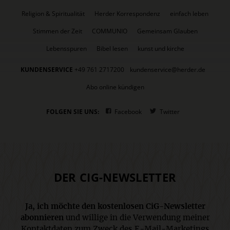
Religion & Spiritualität
Herder Korrespondenz
einfach leben
Stimmen der Zeit
COMMUNIO
Gemeinsam Glauben
Lebensspuren
Bibel lesen
kunst und kirche
KUNDENSERVICE
+49 761 2717200
kundenservice@herder.de
Abo online kündigen
FOLGEN SIE UNS:
Facebook
Twitter
DER CIG-NEWSLETTER
Ja, ich möchte den kostenlosen CiG-Newsletter
abonnieren
und willige in die Verwendung meiner
Kontaktdaten zum Zweck des E-Mail-Marketings