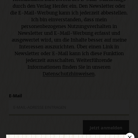
durch den Verlag Herder ein. Den Newsletter oder
die E-Mail-Werbung kann ich jederzeit abbestellen.
Ich bin einverstanden, dass mein
personenbezogenes Nutzungsverhalten in
Newsletter und E-Mail-Werbung erfasst und
ausgewertet wird, um die Inhalte besser auf meine
Interessen auszurichten. Über einen Link in
Newsletter oder E-Mail kann ich diese Funktion
jederzeit ausschalten. Weiterführende
Informationen finden Sie in unseren
Datenschutzhinweisen
.
E-Mail
Jetzt anmelden