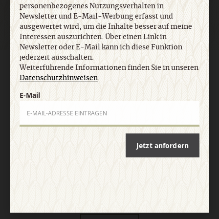
personenbezogenes Nutzungsverhalten in
Newsletter und E-Mail-Werbung erfasst und
ausgewertet wird, um die Inhalte besser auf meine
Interessen auszurichten. Über einen Link in
Newsletter oder E-Mail kann ich diese Funktion
jederzeit ausschalten.
AGB und Widerrufsbelehrung
Datenschutz
Barrierefreiheit
Weiterführende Informationen finden Sie in unseren
Impressum
Datenschutzhinweisen
.
E-Mail
Vertrag widerrufen
Abo online kündigen
Jetzt anfordern