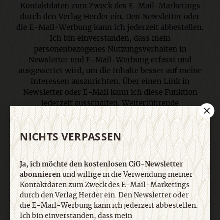
Kontaktdaten zum Zweck des E-Mail-Marketings
durch den Verlag Herder ein. Den Newsletter oder
die E-Mail-Werbung kann ich jederzeit abbestellen.
Ich bin einverstanden, dass mein
personenbezogenes Nutzungsverhalten in
Newsletter und E-Mail-Werbung erfasst und
ausgewertet wird, um die Inhalte besser auf meine
Interessen auszurichten. Über einen Link in
Newsletter oder E-Mail kann ich diese Funktion
jederzeit ausschalten. Weiterführende
Informationen finden Sie in unseren
Datenschutzhinweisen
.
NICHTS VERPASSEN
E-Mail
Ja, ich möchte den kostenlosen CiG-Newsletter
abonnieren
und willige in die Verwendung meiner
Kontaktdaten zum Zweck des E-Mail-Marketings
durch den Verlag Herder ein. Den Newsletter oder
die E-Mail-Werbung kann ich jederzeit abbestellen.
Jetzt anmelden
Ich bin einverstanden, dass mein