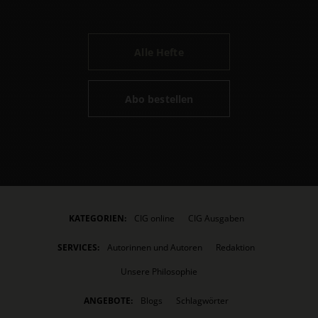
Alle Hefte
Abo bestellen
KATEGORIEN:
CIG online
CIG Ausgaben
SERVICES:
Autorinnen und Autoren
Redaktion
Unsere Philosophie
ANGEBOTE:
Blogs
Schlagwörter