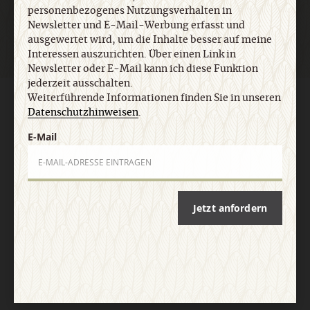
personenbezogenes Nutzungsverhalten in
Newsletter und E-Mail-Werbung erfasst und
ausgewertet wird, um die Inhalte besser auf meine
Interessen auszurichten. Über einen Link in
Newsletter oder E-Mail kann ich diese Funktion
jederzeit ausschalten.
Weiterführende Informationen finden Sie in unseren
AGB und Widerrufsbelehrung
Datenschutz
Barrierefreiheit
Datenschutzhinweisen
.
Impressum
E-Mail
Vertrag widerrufen
Abo online kündigen
Jetzt anfordern