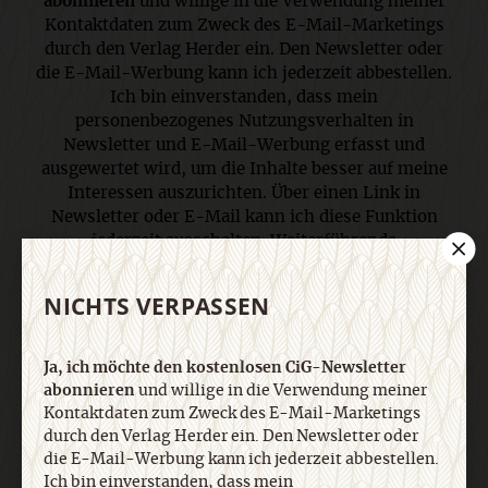
abonnieren
und willige in die Verwendung meiner
Kontaktdaten zum Zweck des E-Mail-Marketings
durch den Verlag Herder ein. Den Newsletter oder
die E-Mail-Werbung kann ich jederzeit abbestellen.
Ich bin einverstanden, dass mein
personenbezogenes Nutzungsverhalten in
Newsletter und E-Mail-Werbung erfasst und
ausgewertet wird, um die Inhalte besser auf meine
Interessen auszurichten. Über einen Link in
Newsletter oder E-Mail kann ich diese Funktion
jederzeit ausschalten. Weiterführende
Informationen finden Sie in unseren
Datenschutzhinweisen
.
NICHTS VERPASSEN
E-Mail
Ja, ich möchte den kostenlosen CiG-Newsletter
abonnieren
und willige in die Verwendung meiner
Kontaktdaten zum Zweck des E-Mail-Marketings
durch den Verlag Herder ein. Den Newsletter oder
die E-Mail-Werbung kann ich jederzeit abbestellen.
Jetzt anmelden
Ich bin einverstanden, dass mein