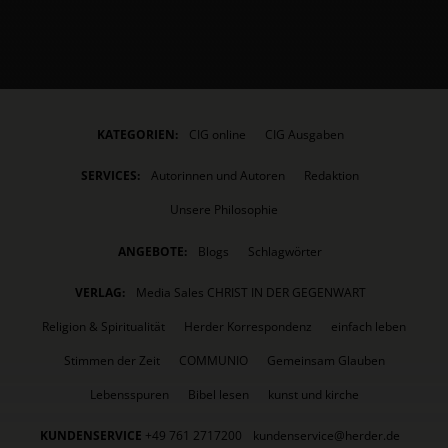
KATEGORIEN:
CIG online
CIG Ausgaben
SERVICES:
Autorinnen und Autoren
Redaktion
Unsere Philosophie
ANGEBOTE:
Blogs
Schlagwörter
VERLAG:
Media Sales CHRIST IN DER GEGENWART
Religion & Spiritualität
Herder Korrespondenz
einfach leben
Stimmen der Zeit
COMMUNIO
Gemeinsam Glauben
Lebensspuren
Bibel lesen
kunst und kirche
KUNDENSERVICE
+49 761 2717200
kundenservice@herder.de