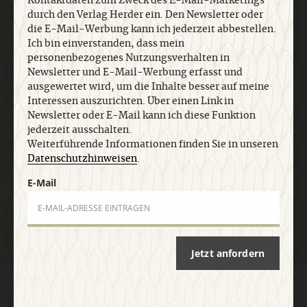
Kontaktdaten zum Zweck des E-Mail-Marketings
Interessen auszurichten. Über einen Link in
durch den Verlag Herder ein. Den Newsletter oder
Newsletter oder E-Mail kann ich diese Funktion
die E-Mail-Werbung kann ich jederzeit abbestellen.
jederzeit ausschalten. Weiterführende
Ich bin einverstanden, dass mein
Informationen finden Sie in unseren
personenbezogenes Nutzungsverhalten in
Datenschutzhinweisen
.
Newsletter und E-Mail-Werbung erfasst und
ausgewertet wird, um die Inhalte besser auf meine
Interessen auszurichten. Über einen Link in
E-Mail
Newsletter oder E-Mail kann ich diese Funktion
jederzeit ausschalten.
Weiterführende Informationen finden Sie in unseren
Datenschutzhinweisen
.
E-Mail
Jetzt anmelden
Jetzt anfordern
AGB und Widerrufsbelehrung
Datenschutz
Barrierefreiheit
Impressum