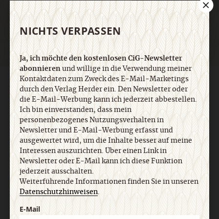
Jetzt anmelden
NICHTS VERPASSEN
Ja, ich möchte den kostenlosen CiG-Newsletter
abonnieren
und willige in die Verwendung meiner
Kontaktdaten zum Zweck des E-Mail-Marketings
AGB und Widerrufsbelehrung
Datenschutz
Barrierefreiheit
durch den Verlag Herder ein. Den Newsletter oder
Impressum
die E-Mail-Werbung kann ich jederzeit abbestellen.
Ich bin einverstanden, dass mein
personenbezogenes Nutzungsverhalten in
Vertrag widerrufen
Abo online kündigen
Newsletter und E-Mail-Werbung erfasst und
ausgewertet wird, um die Inhalte besser auf meine
Interessen auszurichten. Über einen Link in
Newsletter oder E-Mail kann ich diese Funktion
jederzeit ausschalten.
Weiterführende Informationen finden Sie in unseren
Datenschutzhinweisen
.
E-Mail