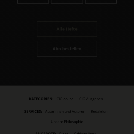
Alle Hefte
Abo bestellen
KATEGORIEN:
CIG online
CIG Ausgaben
SERVICES:
Autorinnen und Autoren
Redaktion
Unsere Philosophie
ANGEBOTE:
Blogs
Schlagwörter