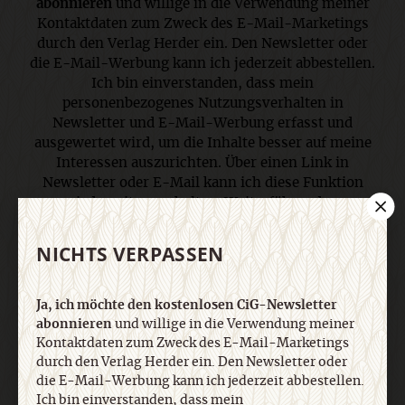
abonnieren
und willige in die Verwendung meiner
Kontaktdaten zum Zweck des E-Mail-Marketings
durch den Verlag Herder ein. Den Newsletter oder
die E-Mail-Werbung kann ich jederzeit abbestellen.
Ich bin einverstanden, dass mein
personenbezogenes Nutzungsverhalten in
Newsletter und E-Mail-Werbung erfasst und
ausgewertet wird, um die Inhalte besser auf meine
Interessen auszurichten. Über einen Link in
Newsletter oder E-Mail kann ich diese Funktion
jederzeit ausschalten. Weiterführende
Informationen finden Sie in unseren
Datenschutzhinweisen
.
NICHTS VERPASSEN
E-Mail
Ja, ich möchte den kostenlosen CiG-Newsletter
abonnieren
und willige in die Verwendung meiner
Kontaktdaten zum Zweck des E-Mail-Marketings
durch den Verlag Herder ein. Den Newsletter oder
die E-Mail-Werbung kann ich jederzeit abbestellen.
Jetzt anmelden
Ich bin einverstanden, dass mein