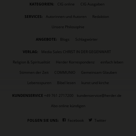
KATEGORIEN:
CIG online
CIG Ausgaben
SERVICES:
Autorinnen und Autoren
Redaktion
Unsere Philosophie
ANGEBOTE:
Blogs
Schlagwörter
VERLAG:
Media Sales CHRIST IN DER GEGENWART
Religion & Spiritualität
Herder Korrespondenz
einfach leben
Stimmen der Zeit
COMMUNIO
Gemeinsam Glauben
Lebensspuren
Bibel lesen
kunst und kirche
KUNDENSERVICE
+49 761 2717200
kundenservice@herder.de
Abo online kündigen
FOLGEN SIE UNS:
Facebook
Twitter