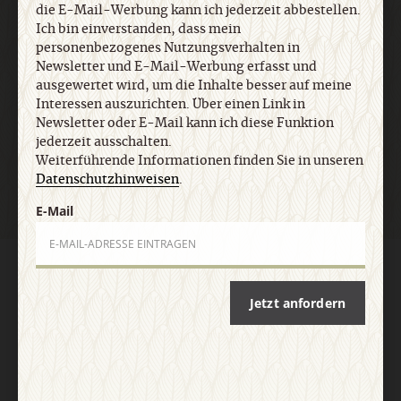
die E-Mail-Werbung kann ich jederzeit abbestellen.
Ich bin einverstanden, dass mein
E-Mail
personenbezogenes Nutzungsverhalten in
Newsletter und E-Mail-Werbung erfasst und
ausgewertet wird, um die Inhalte besser auf meine
Interessen auszurichten. Über einen Link in
Newsletter oder E-Mail kann ich diese Funktion
Jetzt anmelden
jederzeit ausschalten.
Weiterführende Informationen finden Sie in unseren
Datenschutzhinweisen
.
E-Mail
AGB und Widerrufsbelehrung
Datenschutz
Barrierefreiheit
Impressum
Jetzt anfordern
Vertrag widerrufen
Abo online kündigen