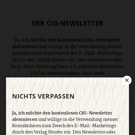
DER CIG-NEWSLETTER
Ja, ich möchte den kostenlosen CiG-Newsletter
abonnieren
und willige in die Verwendung meiner
Kontaktdaten zum Zweck des E-Mail-Marketings
durch den Verlag Herder ein. Den Newsletter oder
die E-Mail-Werbung kann ich jederzeit abbestellen.
Ich bin einverstanden, dass mein
personenbezogenes Nutzungsverhalten in
Newsletter und E-Mail-Werbung erfasst und
ausgewertet wird, um die Inhalte besser auf meine
NICHTS VERPASSEN
Interessen auszurichten. Über einen Link in
Newsletter oder E-Mail kann ich diese Funktion
Ja, ich möchte den kostenlosen CiG-Newsletter
jederzeit ausschalten. Weiterführende
abonnieren
und willige in die Verwendung meiner
Informationen finden Sie in unseren
Kontaktdaten zum Zweck des E-Mail-Marketings
Datenschutzhinweisen
.
durch den Verlag Herder ein. Den Newsletter oder